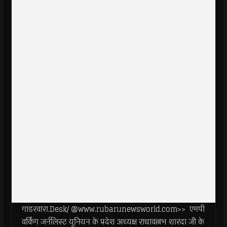
गाडरवारा.Desk/ @www.rubarunewsworld.com>> एमपी
वर्किंग जर्नलिस्ट यूनियन के प्रदेश अध्यक्ष राधावल्लभ शारदा जी के