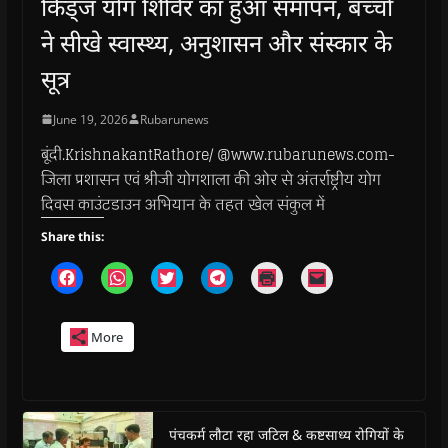
किड्ज योग शिविर का हुआ समापन, बच्चों
ने सीखे स्वास्थ्य, अनुशासन और संस्कार के
सूत्र
June 19, 2026
Rubarunews
बूंदी.KrishnakantRathore/ @www.rubarunews.com-
जिला प्रशासन एवं श्रीजी योगशाला की ओर से अंतर्राष्ट्रीय योग
दिवस काउंटडाउन अभियान के तहत खेल संकुल में
Share this:
C
C
C
C
C
C
l
l
l
l
l
l
i
i
i
i
i
i
c
c
c
c
c
c
k
k
k
k
k
k
More
t
t
t
t
t
t
o
o
o
o
o
o
s
s
s
s
p
e
h
h
h
h
r
m
a
a
a
a
i
a
r
r
r
r
n
i
e
e
e
e
t
l
o
o
o
o
(
a
पंचकर्म लौटा रहा जटिल & कष्टसाध्य रोगियों के
n
n
n
n
O
l