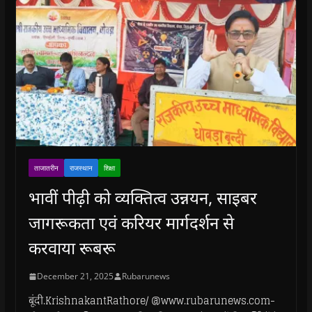
ताजातरीन
राजस्थान
शिक्षा
भावीं पीढ़ी को व्यक्तित्व उन्नयन, साइबर
जागरूकता एवं करियर मार्गदर्शन से
करवाया रूबरू
December 21, 2025
Rubarunews
बूंदी.KrishnakantRathore/ @www.rubarunews.com-