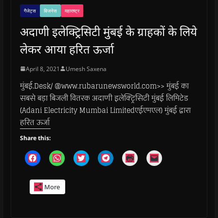
गैजेट्स
बिजनेस
महाराष्ट्र
अदाणी इलेक्ट्रिसिटी मुंबई के ग्राहकों के लिये
लेकर आया हरित ऊर्जा
April 8, 2021
Umesh Saxena
मुंबई.Desk/ @www.rubarunewsworld.com>> मुंबई का
सबसे बड़ा बिजली वितरक अदाणी इलेक्ट्रिसिटी मुंबई लिमिटेड
(Adani Electricity Mumbai Limitedएईएमएल) मुंबई द्वारा
हरित ऊर्जा
Share this:
C
C
C
C
C
C
l
l
l
l
l
l
i
i
i
i
i
i
c
c
c
c
c
c
k
k
k
k
k
k
More
t
t
t
t
t
t
o
o
o
o
o
o
s
s
s
s
p
e
h
h
h
h
r
m
a
a
a
a
i
a