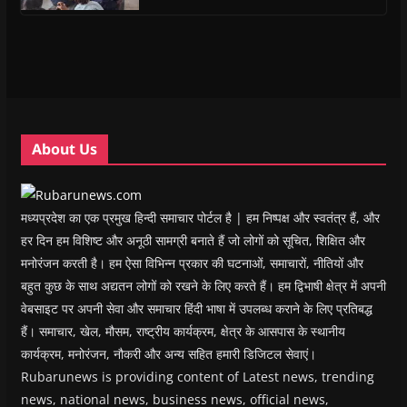
s
s
i
s
o
O
i
i
n
i
w
p
n
n
n
n
)
e
n
n
e
n
n
e
e
w
e
s
w
w
w
w
i
w
w
i
w
n
i
i
n
i
n
n
n
d
n
e
d
d
o
d
w
o
o
w
o
w
w
w
)
w
i
About Us
)
)
)
n
d
o
w
)
मध्यप्रदेश का एक प्रमुख हिन्दी समाचार पोर्टल है | हम निष्पक्ष और स्वतंत्र हैं, और
हर दिन हम विशिष्ट और अनूठी सामग्री बनाते हैं जो लोगों को सूचित, शिक्षित और
मनोरंजन करती है। हम ऐसा विभिन्न प्रकार की घटनाओं, समाचारों, नीतियों और
बहुत कुछ के साथ अद्यतन लोगों को रखने के लिए करते हैं। हम द्विभाषी क्षेत्र में अपनी
वेबसाइट पर अपनी सेवा और समाचार हिंदी भाषा में उपलब्ध कराने के लिए प्रतिबद्ध
हैं। समाचार, खेल, मौसम, राष्ट्रीय कार्यक्रम, क्षेत्र के आसपास के स्थानीय
कार्यक्रम, मनोरंजन, नौकरी और अन्य सहित हमारी डिजिटल सेवाएं।
Rubarunews is providing content of Latest news, trending
news, national news, business news, official news,