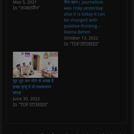
O
O
p
O
w
e
May 5, 2021
रीना बहन। Journalism
p
p
e
p
i
n
In "ताजातरीन"
was risky yesterday
e
e
n
e
n
d
n
n
s
n
d
(
also it is today it can
s
s
i
s
o
O
be changed with
i
i
n
i
w
p
n
n
n
n
)
e
positive thinking –
n
n
e
n
n
Reena Behen
e
e
w
e
s
w
w
w
w
i
October 13, 2022
w
w
i
w
n
In "TOP STORIES"
i
i
n
i
n
n
n
d
n
e
d
d
o
d
w
o
o
w
o
w
w
w
)
w
i
)
)
)
n
d
o
w
)
घुट घुट कर जीने से अच्छा है
इच्छा मृत्यु दे दो-राधावल्लभ
शारदा
June 30, 2022
In "TOP STORIES"