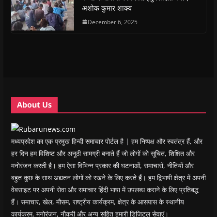
O
O
p
O
w
e
अशोक कुमार शाक्य
p
p
e
p
i
n
e
e
n
e
n
d
n
n
s
December 6, 2025
n
d
(
s
s
i
s
o
O
i
i
n
i
w
p
n
n
n
n
)
e
n
n
e
n
n
e
e
w
e
s
w
w
w
w
i
w
w
i
w
n
i
i
n
i
n
n
n
d
n
e
d
d
o
d
w
o
o
w
o
w
w
w
)
w
i
About Us
)
)
)
n
d
o
w
)
मध्यप्रदेश का एक प्रमुख हिन्दी समाचार पोर्टल है | हम निष्पक्ष और स्वतंत्र हैं, और
हर दिन हम विशिष्ट और अनूठी सामग्री बनाते हैं जो लोगों को सूचित, शिक्षित और
मनोरंजन करती है। हम ऐसा विभिन्न प्रकार की घटनाओं, समाचारों, नीतियों और
बहुत कुछ के साथ अद्यतन लोगों को रखने के लिए करते हैं। हम द्विभाषी क्षेत्र में अपनी
वेबसाइट पर अपनी सेवा और समाचार हिंदी भाषा में उपलब्ध कराने के लिए प्रतिबद्ध
हैं। समाचार, खेल, मौसम, राष्ट्रीय कार्यक्रम, क्षेत्र के आसपास के स्थानीय
कार्यक्रम, मनोरंजन, नौकरी और अन्य सहित हमारी डिजिटल सेवाएं।