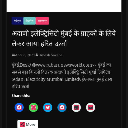
गैजेट्स
बिजनेस
महाराष्ट्र
अदाणी इलेक्ट्रिसिटी मुंबई के ग्राहकों के लिये
लेकर आया हरित ऊर्जा
April 8, 2021
Umesh Saxena
मुंबई.Desk/ @www.rubarunewsworld.com>> मुंबई का
सबसे बड़ा बिजली वितरक अदाणी इलेक्ट्रिसिटी मुंबई लिमिटेड
(Adani Electricity Mumbai Limitedएईएमएल) मुंबई द्वारा
हरित ऊर्जा
Share this:
C
C
C
C
C
C
l
l
l
l
l
l
i
i
i
i
i
i
c
c
c
c
c
c
k
k
k
k
k
k
More
t
t
t
t
t
t