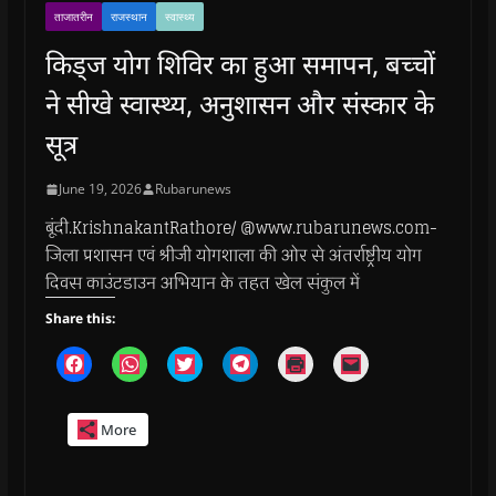
ताजातरीन
राजस्थान
स्वास्थ्य
किड्ज योग शिविर का हुआ समापन, बच्चों
ने सीखे स्वास्थ्य, अनुशासन और संस्कार के
सूत्र
June 19, 2026
Rubarunews
बूंदी.KrishnakantRathore/ @www.rubarunews.com-
जिला प्रशासन एवं श्रीजी योगशाला की ओर से अंतर्राष्ट्रीय योग
दिवस काउंटडाउन अभियान के तहत खेल संकुल में
Share this:
C
C
C
C
C
C
l
l
l
l
l
l
i
i
i
i
i
i
c
c
c
c
c
c
k
k
k
k
k
k
More
t
t
t
t
t
t
o
o
o
o
o
o
s
s
s
s
p
e
h
h
h
h
r
m
a
a
a
a
i
a