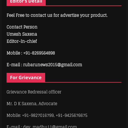
Editor’s Detail
Feel Free to contact us for advertise your product.
Contact Person
Umesh Saxena
Editor-In-chief
Mobile :
+91-8269564898
E-mail : rubarunews2015@gmail.com
For Grievance
Grievance Redressal officer
Mr. D K Saxena, Advocate
Mobile: +91-9827016799, +91-9425676675
E-mail : dev_madhu11@gmail.com