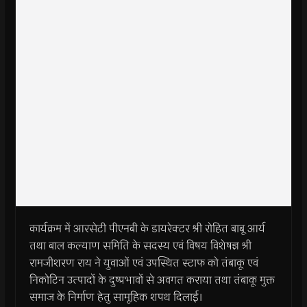
कार्यक्रम में आरसेटी पीएनबी के डायरेक्टर श्री रोहित बाबू आर्य
तथा बाल कल्याण समिति के सदस्य एवं विषय विशेषज्ञ श्री
रामजीशरण राय ने युवाओं एवं उपस्थित स्टाफ को तंबाकू एवं
निकोटिन उत्पादों के दुष्प्रभावों से अवगत कराया तथा तंबाकू मुक्त
समाज के निर्माण हेतु सामूहिक शपथ दिलाई।