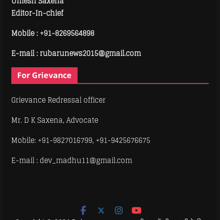
Umesh Saxena
Editor-In-chief
Mobile :
+91-8269564898
E-mail : rubarunews2015@gmail.com
For Grievance
Grievance Redressal officer
Mr. D K Saxena, Advocate
Mobile: +91-9827016799, +91-9425676675
E-mail : dev_madhu11@gmail.com