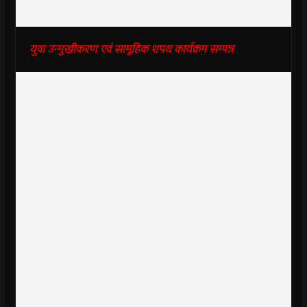
युवा उन्मुखीकरण एवं सामूहिक शपथ कार्यक्रम सम्पन्न