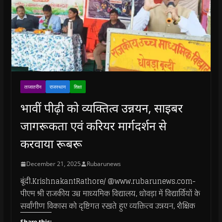
ताजातरीन
राजस्थान
शिक्षा
भावीं पीढ़ी को व्यक्तित्व उन्नयन, साइबर
जागरूकता एवं करियर मार्गदर्शन से
करवाया रूबरू
December 21, 2025
Rubarunews
बूंदी.KrishnakantRathore/ @www.rubarunews.com-
पीएम श्री राजकीय उच्च माध्यमिक विद्यालय, धोवड़ा में विद्यार्थियों के
सर्वांगीण विकास को दृष्टिगत रखते हुए व्यक्तित्व उन्नयन, शैक्षिक
Share this: