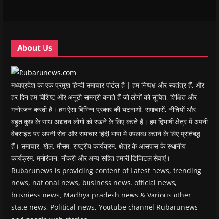
w
w
w
w
i
w
w
i
w
n
i
i
n
i
n
n
n
d
n
e
d
d
o
d
w
o
o
w
o
w
w
w
)
w
i
About Us
)
)
)
n
d
o
w
)
मध्यप्रदेश का एक प्रमुख हिन्दी समाचार पोर्टल है | हम निष्पक्ष और स्वतंत्र हैं, और
हर दिन हम विशिष्ट और अनूठी सामग्री बनाते हैं जो लोगों को सूचित, शिक्षित और
मनोरंजन करती है। हम ऐसा विभिन्न प्रकार की घटनाओं, समाचारों, नीतियों और
बहुत कुछ के साथ अद्यतन लोगों को रखने के लिए करते हैं। हम द्विभाषी क्षेत्र में अपनी
वेबसाइट पर अपनी सेवा और समाचार हिंदी भाषा में उपलब्ध कराने के लिए प्रतिबद्ध
हैं। समाचार, खेल, मौसम, राष्ट्रीय कार्यक्रम, क्षेत्र के आसपास के स्थानीय
कार्यक्रम, मनोरंजन, नौकरी और अन्य सहित हमारी डिजिटल सेवाएं।
Rubarunews is providing content of Latest news, trending
news, national news, business news, official news,
busniess news, Madhya pradesh news & Various other
state news, Political news, Youtube channel Rubarunews