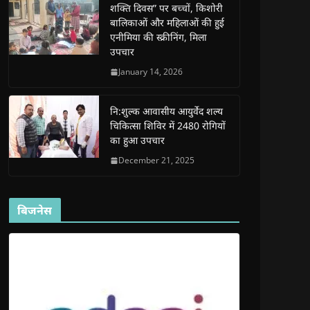
शक्ति दिवस” पर बच्चों, किशोरी
w
w
w
w
i
w
w
i
w
n
बालिकाओं और महिलाओं की हुई
i
i
n
i
n
n
n
d
n
e
एनीमिया की स्क्रीनिंग, मिला
d
d
o
d
w
उपचार
o
o
w
o
w
w
w
)
w
i
)
)
)
n
January 14, 2026
d
o
w
)
नि:शुल्क आवासीय आयुर्वेद शल्य
चिकित्सा शिविर में 2480 रोगियों
का हुआ उपचार
December 21, 2025
बिजनेस