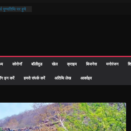
्रशासन की तत्परता:
प्रमाण-पत्र
थ पुण्यतिथि पर हुये
 पाठ में भक्ति रस में
ाज को केवल वोट बैंक
नहीं दी – सैफी
 जितेन्द्र को मौके
मांतरण
थ्य
कोरोनॉ
बॉलीवुड
खेल
क्राइम
बिजनेस
मनोरंजन
शि
पर हुआ 26 यूनिट
ॉग इन करें
हमसे संपर्क करें
अतिथि लेख
आर्काइव