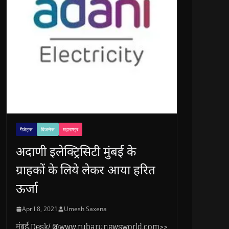
गैजेट्स
बिजनेस
महाराष्ट्र
अदाणी इलेक्ट्रिसिटी मुंबई के
ग्राहकों के लिये लेकर आया हरित
ऊर्जा
April 8, 2021
Umesh Saxena
मुंबई.Desk/ @www.rubarunewsworld.com>>