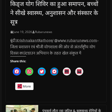
किड्ज योग शिविर का हुआ समापन, बच्चों
ने सीखे स्वास्थ्य, अनुशासन और संस्कार के
सूत्र
June 19, 2026
Rubarunews
बूंदी.KrishnakantRathore/ @www.rubarunews.com-
जिला प्रशासन एवं श्रीजी योगशाला की ओर से अंतर्राष्ट्रीय योग
दिवस काउंटडाउन अभियान के तहत खेल संकुल में
Share this:
C
C
C
C
C
C
l
l
l
l
l
l
i
i
i
i
i
i
c
c
c
c
c
c
k
k
k
k
k
k
More
t
t
t
t
t
t
o
o
o
o
o
o
s
s
s
s
p
e
h
h
h
h
r
m
a
a
a
a
i
a
r
r
r
r
n
i
e
e
e
e
t
l
o
o
o
o
(
a
पंचकर्म लौटा रहा जटिल & कष्टसाध्य रोगियों के