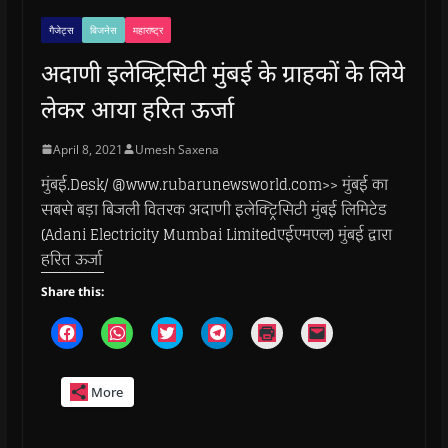
गैजेट्स
बिजनेस
महाराष्ट्र
अदाणी इलेक्ट्रिसिटी मुंबई के ग्राहकों के लिये
लेकर आया हरित ऊर्जा
April 8, 2021
Umesh Saxena
मुंबई.Desk/ @www.rubarunewsworld.com>> मुंबई का
सबसे बड़ा बिजली वितरक अदाणी इलेक्ट्रिसिटी मुंबई लिमिटेड
(Adani Electricity Mumbai Limitedएईएमएल) मुंबई द्वारा
हरित ऊर्जा
Share this:
C
C
C
C
C
C
l
l
l
l
l
l
i
i
i
i
i
i
c
c
c
c
c
c
k
k
k
k
k
k
More
t
t
t
t
t
t
o
o
o
o
o
o
s
s
s
s
p
e
h
h
h
h
r
m
a
a
a
a
i
a