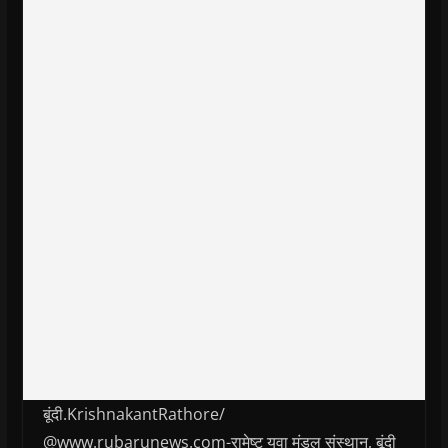
बूंदी.KrishnakantRathore/
@www.rubarunews.com-रामेष्ट युवा मंडल संस्थान, बूंदी