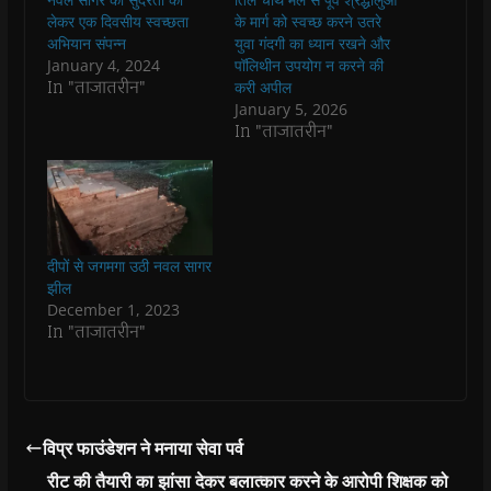
o
A
e
r
n
a
o
p
r
a
n
f
लेकर एक दिवसीय स्वच्छता
के मार्ग को स्वच्छ करने उतरे
k
p
(
m
e
r
अभियान संपन्न
युवा गंदगी का ध्यान रखने और
(
(
O
(
w
i
O
O
p
O
w
e
January 4, 2024
पॉलिथीन उपयोग न करने की
p
p
e
p
i
n
In "ताजातरीन"
करी अपील
e
e
n
e
n
d
n
n
s
n
d
(
January 5, 2026
s
s
i
s
o
O
In "ताजातरीन"
i
i
n
i
w
p
n
n
n
n
)
e
n
n
e
n
n
e
e
w
e
s
w
w
w
w
i
w
w
i
w
n
i
i
n
i
n
n
n
d
n
e
d
d
o
d
w
o
o
w
o
w
दीपों से जगमगा उठी नवल सागर
w
w
)
w
i
झील
)
)
)
n
d
December 1, 2023
o
In "ताजातरीन"
w
)
विप्र फाउंडेशन ने मनाया सेवा पर्व
रीट की तैयारी का झांसा देकर बलात्कार करने के आरोपी शिक्षक को