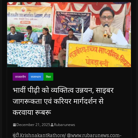
ताजातरीन
राजस्थान
शिक्षा
भावीं पीढ़ी को व्यक्तित्व उन्नयन, साइबर
जागरूकता एवं करियर मार्गदर्शन से
करवाया रूबरू
December 21, 2025
Rubarunews
बूंदी.KrishnakantRathore/ @www.rubarunews.com-