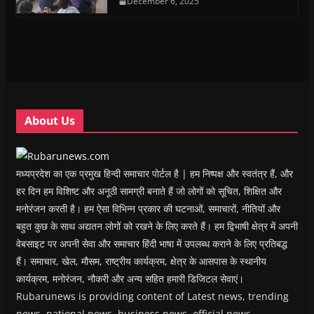
n
n
s
December 6, 2025
n
d
(
s
s
i
s
o
O
i
i
n
i
w
p
n
n
n
n
)
e
n
n
e
n
n
e
e
w
e
s
w
w
w
w
i
w
w
i
w
n
i
i
n
i
n
n
n
d
n
e
d
d
o
d
w
o
o
w
o
w
w
w
)
w
i
About Us
)
)
)
n
d
o
w
)
मध्यप्रदेश का एक प्रमुख हिन्दी समाचार पोर्टल है | हम निष्पक्ष और स्वतंत्र हैं, और
हर दिन हम विशिष्ट और अनूठी सामग्री बनाते हैं जो लोगों को सूचित, शिक्षित और
मनोरंजन करती है। हम ऐसा विभिन्न प्रकार की घटनाओं, समाचारों, नीतियों और
बहुत कुछ के साथ अद्यतन लोगों को रखने के लिए करते हैं। हम द्विभाषी क्षेत्र में अपनी
वेबसाइट पर अपनी सेवा और समाचार हिंदी भाषा में उपलब्ध कराने के लिए प्रतिबद्ध
हैं। समाचार, खेल, मौसम, राष्ट्रीय कार्यक्रम, क्षेत्र के आसपास के स्थानीय
कार्यक्रम, मनोरंजन, नौकरी और अन्य सहित हमारी डिजिटल सेवाएं।
Rubarunews is providing content of Latest news, trending
news, national news, business news, official news,