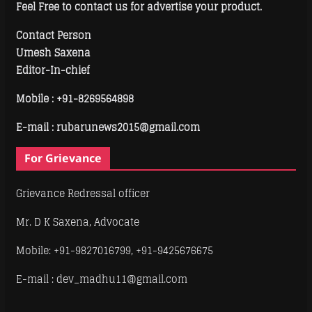
Feel Free to contact us for advertise your product.
Contact Person
Umesh Saxena
Editor-In-chief
Mobile :
+91-8269564898
E-mail : rubarunews2015@gmail.com
For Grievance
Grievance Redressal officer
Mr. D K Saxena, Advocate
Mobile: +91-9827016799, +91-9425676675
E-mail : dev_madhu11@gmail.com