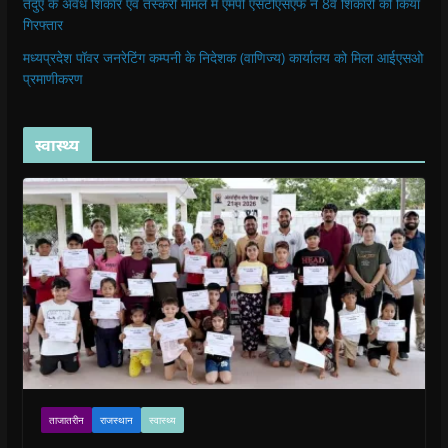
तेंदुए के अवैध शिकार एवं तस्करी मामले में एमपी एसटीएसएफ ने 8वें शिकारी को किया
गिरफ्तार
मध्यप्रदेश पॉवर जनरेटिंग कम्पनी के निदेशक (वाणिज्य) कार्यालय को मिला आईएसओ
प्रमाणीकरण
स्वास्थ्य
ताजातरीन
राजस्थान
स्वास्थ्य