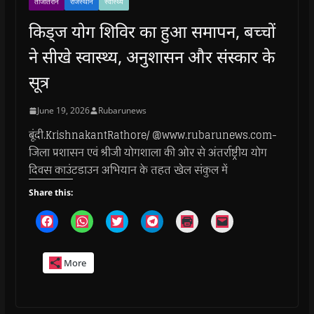
ताजातरीन
राजस्थान
स्वास्थ्य
किड्ज योग शिविर का हुआ समापन, बच्चों
ने सीखे स्वास्थ्य, अनुशासन और संस्कार के
सूत्र
June 19, 2026
Rubarunews
बूंदी.KrishnakantRathore/ @www.rubarunews.com-
जिला प्रशासन एवं श्रीजी योगशाला की ओर से अंतर्राष्ट्रीय योग
दिवस काउंटडाउन अभियान के तहत खेल संकुल में
Share this:
C
C
C
C
C
C
l
l
l
l
l
l
i
i
i
i
i
i
c
c
c
c
c
c
k
k
k
k
k
k
More
t
t
t
t
t
t
o
o
o
o
o
o
s
s
s
s
p
e
h
h
h
h
r
m
a
a
a
a
i
a
r
r
r
r
n
i