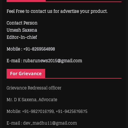
Feel Free to contact us for advertise your product.
Contact Person
Umesh Saxena
Editor-In-chief
Mobile :
+91-8269564898
E-mail : rubarunews2015@gmail.com
For Grievance
Grievance Redressal officer
Mr. D K Saxena, Advocate
Mobile: +91-9827016799, +91-9425676675
E-mail : dev_madhu11@gmail.com