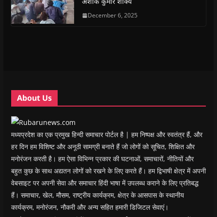
अशोक कुमार शाक्य
p
p
e
p
i
n
e
e
n
e
n
d
n
n
s
December 6, 2025
n
d
(
s
s
i
s
o
O
i
i
n
i
w
p
n
n
n
n
)
e
n
n
e
n
n
e
e
w
e
s
w
w
w
w
i
w
w
i
w
n
i
i
n
i
n
n
n
d
n
e
d
d
o
d
w
o
o
w
o
w
w
w
)
w
i
About Us
)
)
)
n
d
o
w
)
मध्यप्रदेश का एक प्रमुख हिन्दी समाचार पोर्टल है | हम निष्पक्ष और स्वतंत्र हैं, और
हर दिन हम विशिष्ट और अनूठी सामग्री बनाते हैं जो लोगों को सूचित, शिक्षित और
मनोरंजन करती है। हम ऐसा विभिन्न प्रकार की घटनाओं, समाचारों, नीतियों और
बहुत कुछ के साथ अद्यतन लोगों को रखने के लिए करते हैं। हम द्विभाषी क्षेत्र में अपनी
वेबसाइट पर अपनी सेवा और समाचार हिंदी भाषा में उपलब्ध कराने के लिए प्रतिबद्ध
हैं। समाचार, खेल, मौसम, राष्ट्रीय कार्यक्रम, क्षेत्र के आसपास के स्थानीय
कार्यक्रम, मनोरंजन, नौकरी और अन्य सहित हमारी डिजिटल सेवाएं।