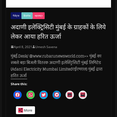
गैजेट्स
बिजनेस
महाराष्ट्र
अदाणी इलेक्ट्रिसिटी मुंबई के ग्राहकों के लिये
लेकर आया हरित ऊर्जा
April 8, 2021
Umesh Saxena
मुंबई.Desk/ @www.rubarunewsworld.com>> मुंबई का
सबसे बड़ा बिजली वितरक अदाणी इलेक्ट्रिसिटी मुंबई लिमिटेड
(Adani Electricity Mumbai Limitedएईएमएल) मुंबई द्वारा
हरित ऊर्जा
Share this:
C
C
C
C
C
C
l
l
l
l
l
l
i
i
i
i
i
i
c
c
c
c
c
c
k
k
k
k
k
k
More
t
t
t
t
t
t
o
o
o
o
o
o