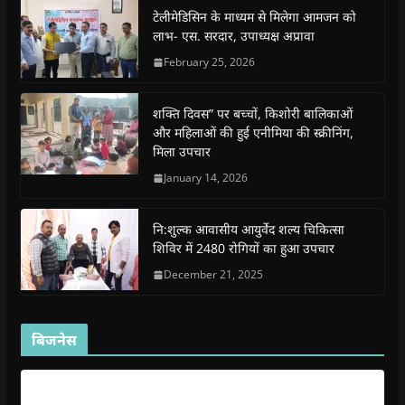
o
p
r
a
n
f
टेलीमेडिसिन के माध्यम से मिलेगा आमजन को
k
p
(
m
e
r
(
(
O
(
w
i
लाभ- एस. सरदार, उपाध्यक्ष अप्रावा
O
O
p
O
w
e
p
p
e
p
i
n
February 25, 2026
e
e
n
e
n
d
n
n
s
n
d
(
s
s
i
s
o
O
i
i
n
i
w
p
शक्ति दिवस” पर बच्चों, किशोरी बालिकाओं
n
n
n
n
)
e
n
n
e
n
n
और महिलाओं की हुई एनीमिया की स्क्रीनिंग,
e
e
w
e
s
मिला उपचार
w
w
w
w
i
w
w
i
w
n
i
i
n
i
n
January 14, 2026
n
n
d
n
e
d
d
o
d
w
o
o
w
o
w
w
w
)
w
i
नि:शुल्क आवासीय आयुर्वेद शल्य चिकित्सा
)
)
)
n
d
शिविर में 2480 रोगियों का हुआ उपचार
o
w
December 21, 2025
)
बिजनेस