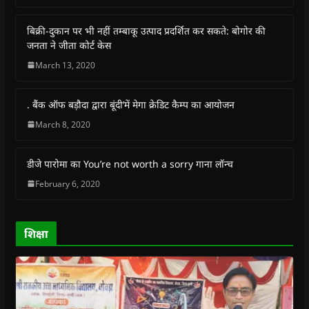
c
a
i
l
n
k
e
t
t
e
s
t
b
s
t
g
i
o
बिक्री-दुकान पर भी नहीं तम्बाकू उत्पाद प्रदर्शित कर सकते: बोगोर की
o
A
e
r
n
a
o
p
r
a
n
f
जनता ने जीता कोर्ट केस
k
p
(
m
e
r
(
(
O
(
w
i
March 13, 2020
O
O
p
O
w
e
p
p
e
p
i
n
e
e
n
e
n
d
n
n
s
n
d
(
s
s
i
s
o
O
. बैंक ऑफ बड़ौदा द्वारा बूंदी’में मेगा क्रेडिट कैम्प का आयोजन
i
i
n
i
w
p
n
n
n
n
)
e
March 8, 2020
n
n
e
n
n
e
e
w
e
s
w
w
w
w
i
w
w
i
w
n
डीजे पारोमा का You’re not worth a sorry गाना लॉन्च
i
i
n
i
n
n
n
d
n
e
February 6, 2020
d
d
o
d
w
o
o
w
o
w
w
w
)
w
i
)
)
)
n
d
o
शिक्षा
w
)