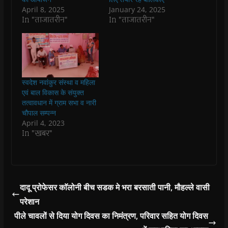
(
(
O
(
w
i
O
O
p
O
w
e
April 8, 2025
January 24, 2025
p
p
e
p
i
n
In "ताजातरीन"
In "ताजातरीन"
e
e
n
e
n
d
n
n
s
n
d
(
s
s
i
s
o
O
i
i
n
i
w
p
n
n
n
n
)
e
n
n
e
n
n
e
e
w
e
s
w
w
w
w
i
w
w
i
w
n
i
i
n
i
n
स्वदेश नवांकुर संस्था व महिला
n
n
d
n
e
एवं बाल विकास के संयुक्त
d
d
o
d
w
o
o
w
o
w
तत्वावधान में ग्राम सभा व नारी
w
w
)
w
i
चौपाल सम्पन्न
)
)
)
n
d
April 4, 2023
o
In "खबर"
w
)
दादू प्रोफेसर काॅलोनी बीच सडक मे भरा बरसाती पानी, मौहल्ले वासी
परेशान
पीले चावलों से दिया योग दिवस का निमंत्रण, परिवार सहित योग दिवस