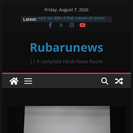
Skip
Friday, August 7, 2026
to
Latest:
शहरी सेवा शिविर में दिखी प्रशासन की तत्परता:
content
हाथों-हाथ जारी हुए 6 विवाह प्रमाण-पत्र
समाजसेवी महेश शर्मा की चतुर्थ पुण्यतिथि पर हुये
विभिन्न कार्यक्रम, सुन्दरकाण्ड पाठ में भक्ति रस में
Rubarunews
झूमे श्रोता
कांग्रेस ने हमेशा लौहार समाज को केवल वोट बैंक
समझा, सम्मानजनक भागीदारी नहीं दी – सैफी
मौहम्मद आरिफ़ नागौरी
|| A complete Hindi News Room
पिता के निधन के बाद भटक रहे जितेन्द्र को मौके
पर मिला न्याय, तुरंत हुआ नामांतरण
रक्तवीर के 25 वे जन्मदिन पर हुआ 26 यूनिट
रक्तदान