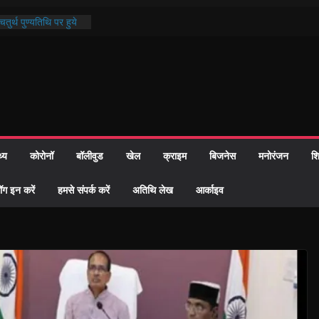
तुर्थ पुण्यतिथि पर हुये
ाण्ड पाठ में भक्ति रस में
 समाज को केवल वोट बैंक
ारी नहीं दी – सैफी
 रहे जितेन्द्र को मौके
आ नामांतरण
िन पर हुआ 26 यूनिट
थ्य
कोरोनॉ
बॉलीवुड
खेल
क्राइम
बिजनेस
मनोरंजन
शि
ी प्रशासन की तत्परता:
वाह प्रमाण-पत्र
ॉग इन करें
हमसे संपर्क करें
अतिथि लेख
आर्काइव