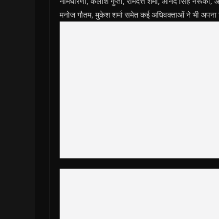
नामधारणी, कैलाश गुप्ता, रामदत्त शर्मा, आनंद सिंह नरूका, अ
मनोज गौतम, मुकेश शर्मा समेत कई अधिवक्ताओं ने भी अपना 