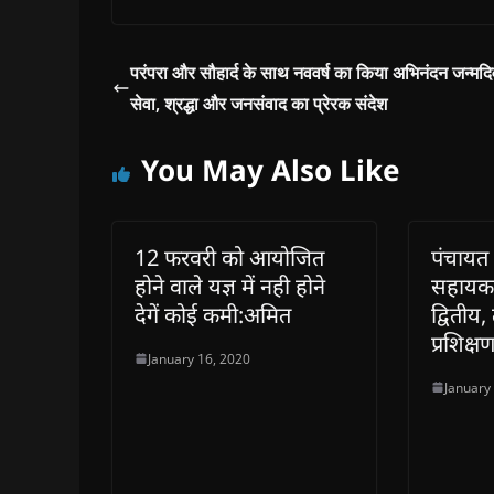
s
s
i
s
o
O
i
i
n
i
w
p
n
n
n
n
)
e
n
n
e
n
n
e
e
w
e
s
परंपरा और सौहार्द के साथ नववर्ष का किया अभिनंदन जन्मद
w
w
w
w
i
w
w
i
w
n
सेवा, श्रद्धा और जनसंवाद का प्रेरक संदेश
i
i
n
i
n
n
n
d
n
e
d
d
o
d
w
o
o
w
o
w
You May Also Like
w
w
)
w
i
)
)
)
n
d
o
w
)
12 फरवरी को आयोजित
पंचायत
होने वाले यज्ञ में नही होने
सहायक
देगें कोई कमी:अमित
द्वितीय,
प्रशिक्
January 16, 2020
January