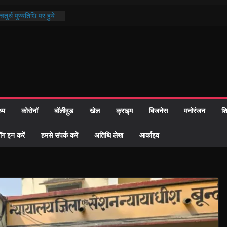
तुर्थ पुण्यतिथि पर हुये
ाण्ड पाठ में भक्ति रस में
 समाज को केवल वोट बैंक
ारी नहीं दी – सैफी
 रहे जितेन्द्र को मौके
आ नामांतरण
िन पर हुआ 26 यूनिट
थ्य
कोरोनॉ
बॉलीवुड
खेल
क्राइम
बिजनेस
मनोरंजन
शि
ी प्रशासन की तत्परता:
वाह प्रमाण-पत्र
ॉग इन करें
हमसे संपर्क करें
अतिथि लेख
आर्काइव