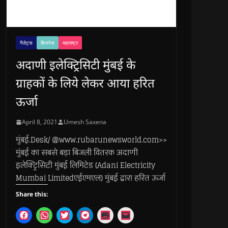
गैजेट्स
बिजनेस
महाराष्ट्र
अदाणी इलेक्ट्रिसिटी मुंबई के
ग्राहकों के लिये लेकर आया हरित
ऊर्जा
April 8, 2021
Umesh Saxena
मुंबई.Desk/ @www.rubarunewsworld.com>>
मुंबई का सबसे बड़ा बिजली वितरक अदाणी
इलेक्ट्रिसिटी मुंबई लिमिटेड (Adani Electricity
Mumbai Limitedएईएमएल) मुंबई द्वारा हरित ऊर्जा
Share this:
C
C
C
C
C
C
l
l
l
l
l
l
i
i
i
i
i
i