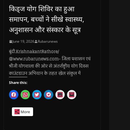
किड्ज योग शिविर का हुआ
समापन, बच्चों ने सीखे स्वास्थ्य,
अनुशासन और संस्कार के सूत्र
June 19, 2026
Rubarunews
बूंदी.KrishnakantRathore/
@www.rubarunews.com- जिला प्रशासन एवं
श्रीजी योगशाला की ओर से अंतर्राष्ट्रीय योग दिवस
काउंटडाउन अभियान के तहत खेल संकुल में
Share this:
C
C
C
C
C
C
l
l
l
l
l
l
i
i
i
i
i
i
c
c
c
c
c
c
k
k
k
k
k
k
More
t
t
t
t
t
t
o
o
o
o
o
o
s
s
s
s
p
e
h
h
h
h
r
m
a
a
a
a
i
a