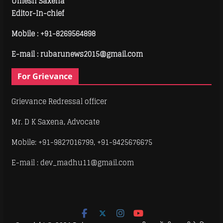
Umesh Saxena
Editor-In-chief
Mobile :
+91-8269564898
E-mail : rubarunews2015@gmail.com
For Grievance
Grievance Redressal officer
Mr. D K Saxena, Advocate
Mobile: +91-9827016799, +91-9425676675
E-mail : dev_madhu11@gmail.com