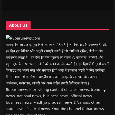
w
w
w
w
i
w
w
i
w
n
i
i
n
i
n
n
n
d
n
e
d
d
o
d
w
o
o
w
o
w
w
w
)
w
i
About Us
)
)
)
n
d
o
w
)
मध्यप्रदेश का एक प्रमुख हिन्दी समाचार पोर्टल है | हम निष्पक्ष और स्वतंत्र हैं, और
हर दिन हम विशिष्ट और अनूठी सामग्री बनाते हैं जो लोगों को सूचित, शिक्षित और
मनोरंजन करती है। हम ऐसा विभिन्न प्रकार की घटनाओं, समाचारों, नीतियों और
बहुत कुछ के साथ अद्यतन लोगों को रखने के लिए करते हैं। हम द्विभाषी क्षेत्र में अपनी
वेबसाइट पर अपनी सेवा और समाचार हिंदी भाषा में उपलब्ध कराने के लिए प्रतिबद्ध
हैं। समाचार, खेल, मौसम, राष्ट्रीय कार्यक्रम, क्षेत्र के आसपास के स्थानीय
कार्यक्रम, मनोरंजन, नौकरी और अन्य सहित हमारी डिजिटल सेवाएं।
Rubarunews is providing content of Latest news, trending
news, national news, business news, official news,
busniess news, Madhya pradesh news & Various other
state news, Political news, Youtube channel Rubarunews