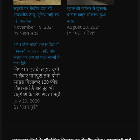
e
t
t
e
s
t
b
s
t
g
i
o
सड़कों पर बेखौफ दौड़ रहे
युवक को कंटेनर ने कुचला,
o
A
e
r
n
a
o
p
r
a
n
f
ओवरलोड टेम्पू, पुलिस नहीं कर
चालक वाहन छोडकर हुआ
k
p
(
m
e
r
रही कार्रवाई
फरार
(
(
O
(
w
i
O
O
p
O
w
e
November 19, 2021
August 23, 2021
p
p
e
p
i
n
In "मध्य प्रदेश"
In "मध्य प्रदेश"
e
e
n
e
n
d
n
n
s
n
d
(
s
s
i
s
o
O
120 फीट चौड़ी सडक़ फिर भी
i
i
n
i
w
p
n
n
n
n
)
e
निकलने को रास्ता नहीं, बीच
n
n
e
n
n
सडक़ पर लग रहे फल-सब्जी के
e
e
w
e
s
w
w
w
w
i
हाथ ठेले
w
w
i
w
n
भिण्ड। शहर के लहार चुंगी
i
i
n
i
n
n
n
d
n
e
से लेकर मानपुरा तक दोनों
d
d
o
d
w
साइड मिलाकर 120 फीड
o
o
w
o
w
w
w
)
w
i
चौड़ा मार्ग है बावजूद भी
)
)
)
n
राहगीरो के लिए रास्ता नहीं
d
o
बचा है स्थानीय व्यापारियों
July 29, 2020
w
से लेकर हाथ ठेले वालों ने
In "आम मुद्दे"
)
पूरी सडक़ पर अतिक्रमण
कर रखा है जो किसी भी
प्रशासनिक अधिकारियों
को नजर नहीं आ…