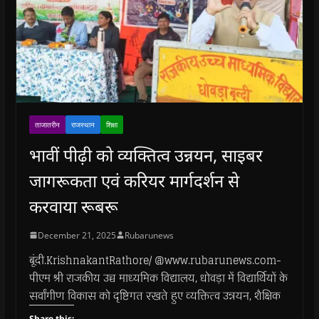
ताजातरीन
राजस्थान
शिक्षा
भावीं पीढ़ी को व्यक्तित्व उन्नयन, साइबर
जागरूकता एवं करियर मार्गदर्शन से
करवाया रूबरू
December 21, 2025
Rubarunews
बूंदी.KrishnakantRathore/ @www.rubarunews.com-
पीएम श्री राजकीय उच्च माध्यमिक विद्यालय, धोवड़ा में विद्यार्थियों के
सर्वांगीण विकास को दृष्टिगत रखते हुए व्यक्तित्व उन्नयन, शैक्षिक
Share this: