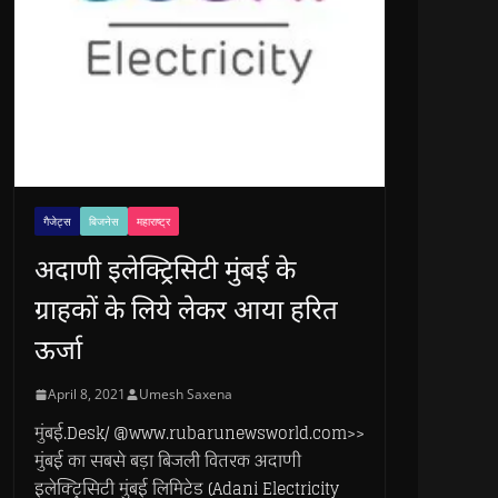
गैजेट्स
बिजनेस
महाराष्ट्र
अदाणी इलेक्ट्रिसिटी मुंबई के
ग्राहकों के लिये लेकर आया हरित
ऊर्जा
April 8, 2021
Umesh Saxena
मुंबई.Desk/ @www.rubarunewsworld.com>>
मुंबई का सबसे बड़ा बिजली वितरक अदाणी
इलेक्ट्रिसिटी मुंबई लिमिटेड (Adani Electricity