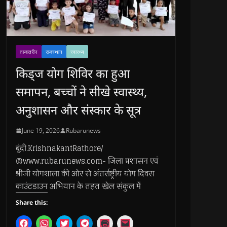
ताजातरीन
राजस्थान
स्वास्थ्य
किड्ज योग शिविर का हुआ
समापन, बच्चों ने सीखे स्वास्थ्य,
अनुशासन और संस्कार के सूत्र
June 19, 2026
Rubarunews
बूंदी.KrishnakantRathore/
@www.rubarunews.com- जिला प्रशासन एवं
श्रीजी योगशाला की ओर से अंतर्राष्ट्रीय योग दिवस
काउंटडाउन अभियान के तहत खेल संकुल में
Share this:
C
C
C
C
C
C