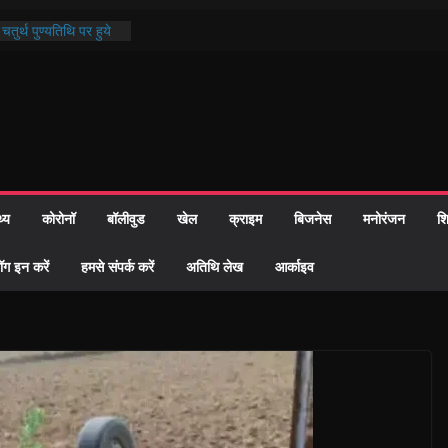
तुर्थ पुण्यतिथि पर हुये
काण्ड पाठ में भक्ति रस में
र समाज को केवल वोट बैंक
ारी नहीं दी – सैफी
क रहे जितेन्द्र को मौके
आ नामांतरण
दिन पर हुआ 26 यूनिट
थ्य
कोरोनॉ
बॉलीवुड
खेल
क्राइम
बिजनेस
मनोरंजन
शि
खी प्रशासन की तत्परता:
िवाह प्रमाण-पत्र
ॉग इन करें
हमसे संपर्क करें
अतिथि लेख
आर्काइव