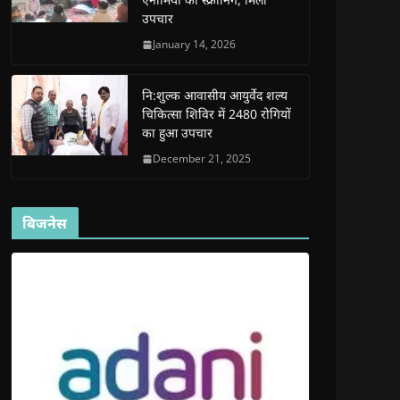
d
d
o
d
w
उपचार
o
o
w
o
w
w
w
)
w
i
)
)
)
n
January 14, 2026
d
o
w
)
नि:शुल्क आवासीय आयुर्वेद शल्य
चिकित्सा शिविर में 2480 रोगियों
का हुआ उपचार
December 21, 2025
बिजनेस