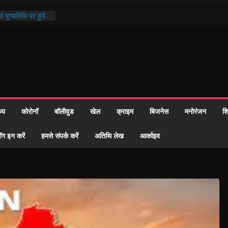
थ पुण्यतिथि पर हुये
 पाठ में भक्ति रस में
ाज को केवल वोट बैंक
नहीं दी – सैफी
 जितेन्द्र को मौके
मांतरण
पर हुआ 26 यूनिट
थ्य
कोरोनॉ
बॉलीवुड
खेल
क्राइम
बिजनेस
मनोरंजन
शि
्रशासन की तत्परता:
प्रमाण-पत्र
ॉग इन करें
हमसे संपर्क करें
अतिथि लेख
आर्काइव