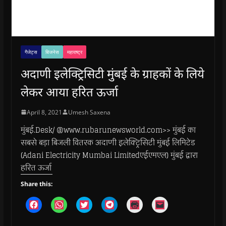
गैजेट्स
बिजनेस
महाराष्ट्र
अदाणी इलेक्ट्रिसिटी मुंबई के ग्राहकों के लिये
लेकर आया हरित ऊर्जा
April 8, 2021
Umesh Saxena
मुंबई.Desk/ @www.rubarunewsworld.com>> मुंबई का
सबसे बड़ा बिजली वितरक अदाणी इलेक्ट्रिसिटी मुंबई लिमिटेड
(Adani Electricity Mumbai Limitedएईएमएल) मुंबई द्वारा
हरित ऊर्जा
Share this:
C
C
C
C
C
C
l
l
l
l
l
l
i
i
i
i
i
i
c
c
c
c
c
c