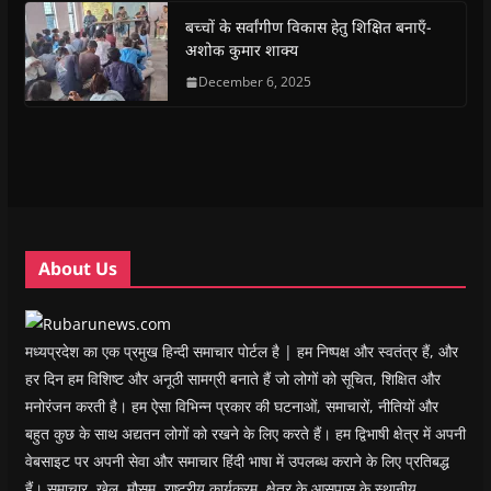
k
p
(
m
e
r
(
(
O
(
w
i
बच्चों के सर्वांगीण विकास हेतु शिक्षित बनाएँ-
O
O
p
O
w
e
अशोक कुमार शाक्य
p
p
e
p
i
n
e
e
n
e
n
d
n
n
s
December 6, 2025
n
d
(
s
s
i
s
o
O
i
i
n
i
w
p
n
n
n
n
)
e
n
n
e
n
n
e
e
w
e
s
w
w
w
w
i
w
w
i
w
n
i
i
n
i
n
n
n
d
n
e
d
d
o
d
w
o
o
w
o
w
w
w
)
w
i
About Us
)
)
)
n
d
o
w
)
मध्यप्रदेश का एक प्रमुख हिन्दी समाचार पोर्टल है | हम निष्पक्ष और स्वतंत्र हैं, और
हर दिन हम विशिष्ट और अनूठी सामग्री बनाते हैं जो लोगों को सूचित, शिक्षित और
मनोरंजन करती है। हम ऐसा विभिन्न प्रकार की घटनाओं, समाचारों, नीतियों और
बहुत कुछ के साथ अद्यतन लोगों को रखने के लिए करते हैं। हम द्विभाषी क्षेत्र में अपनी
वेबसाइट पर अपनी सेवा और समाचार हिंदी भाषा में उपलब्ध कराने के लिए प्रतिबद्ध
हैं। समाचार, खेल, मौसम, राष्ट्रीय कार्यक्रम, क्षेत्र के आसपास के स्थानीय