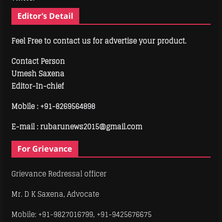
Editor’s Detail
Feel Free to contact us for advertise your product.
Contact Person
Umesh Saxena
Editor-In-chief
Mobile :
+91-8269564898
E-mail : rubarunews2015@gmail.com
For Grievance
Grievance Redressal officer
Mr. D K Saxena, Advocate
Mobile: +91-9827016799, +91-9425676675