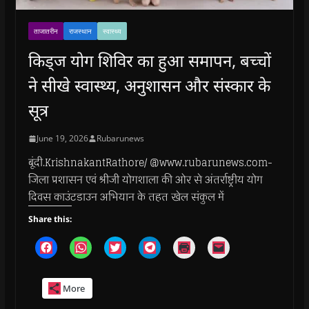
ताजातरीन
राजस्थान
स्वास्थ्य
किड्ज योग शिविर का हुआ समापन, बच्चों
ने सीखे स्वास्थ्य, अनुशासन और संस्कार के
सूत्र
June 19, 2026
Rubarunews
बूंदी.KrishnakantRathore/ @www.rubarunews.com-
जिला प्रशासन एवं श्रीजी योगशाला की ओर से अंतर्राष्ट्रीय योग
दिवस काउंटडाउन अभियान के तहत खेल संकुल में
Share this:
C
C
C
C
C
C
l
l
l
l
l
l
i
i
i
i
i
i
c
c
c
c
c
c
k
k
k
k
k
k
More
t
t
t
t
t
t
o
o
o
o
o
o
s
s
s
s
p
e