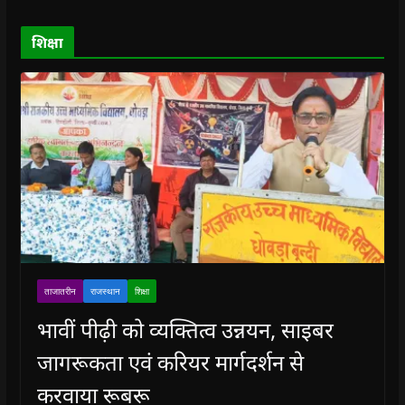
w
w
)
w
i
)
)
)
n
d
o
शिक्षा
w
)
ताजातरीन
राजस्थान
शिक्षा
भावीं पीढ़ी को व्यक्तित्व उन्नयन, साइबर
जागरूकता एवं करियर मार्गदर्शन से
करवाया रूबरू