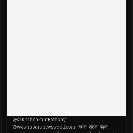
बून्दी.KrishnakantRathore/
@www.rubarunewsworld.com- बचत-राहत-बढ़त,