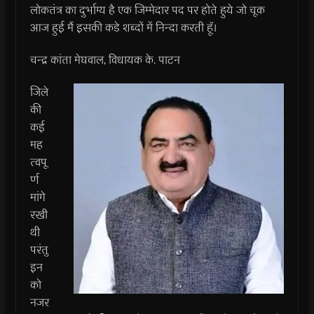
लोकतंत्र का दुर्भाग्य है एक जिम्मेदार पद पर होते हुये जो चूक
आज हुई मैं इसकी कडे शब्दों में निन्दा करती हॅू।
चन्द्र कांता मेघवाल, विधायक के. पाटन
जिले
की
कई
मह
त्वपू
र्ण
मांगे
रखी
थी
परंतु
इन
को
नजर