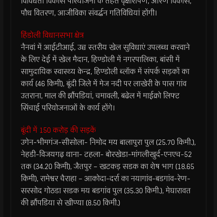
विविधता विकास परियोजना के तहत वृक्षारोपण, ओरण विकास,
पौध वितरण, आजीविका संवर्द्धन गतिविधियां होंगी।
हिंडोली विधानसभा क्षेत्र
नैनवां में आईटीआई, उच्च स्तरीय खेल सुविधाएं उपलब्ध करवाने
के लिए देई में खेल मैदान, हिण्डोली में नगरपालिका, बांसी में
सामुदायिक स्वास्थ्य केन्द्र, हिण्डोली ब्लॉक में संपर्क सड़कों का
कार्य (46 किमी), बूंदी जिले में मेज नदी पर लाखेरी के पास गांव
उतराना, माल की झौंपडियां, चमावली, बढेल में माईक्रो लिफ्ट
सिंचाई परियोजनाओं के कार्य होंगे।
बूंदी में 150 करोड़ की सड़कें
उगेन-भीमगंज-सीसोला- निमोद मय बालापुरा पुल (25.70 किमी.),
नेहडी-विजयगढ़ थाना- टहला- बोरखेडा-मांगलीखुर्द-एनएच-52
तक (34.20 किमी), जैतपुर – खटकड़ सडक का शेष भाग (18.65
किमी), रामेश्वर चैराहा – आकोदा-दर्रा का नयागांव-बडगांव-रेण-
सरसोद गोठडा सडक मय बडगांव पुल (35.30 किमी.), मेघारावत
की झौंपडिया से खीण्या (8.50 किमी.)