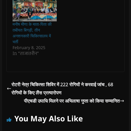
i
i
n
i
w
p
n
n
n
n
)
e
n
n
e
n
n
e
e
w
e
s
w
w
w
w
i
w
w
i
w
n
i
i
n
i
n
मनीष मीणा के माता-पिता की
n
n
d
n
e
तबीयत बिगड़ी, तीन
d
d
o
d
w
o
o
w
o
w
अनशनकारी चिकित्सालय में
w
w
)
w
i
भर्ती
)
)
)
n
d
February 8, 2025
o
In "ताजातरीन"
w
)
रोटरी नेत्र चिकित्सा शिविर में 222 रोगियों ने करवाई जांच , 68
रोगियों के किए लैंस प्रत्यारोपण
पीएचडी उपाधि मिलने पर अभिलाषा गुप्ता को किया सम्मानित
You May Also Like