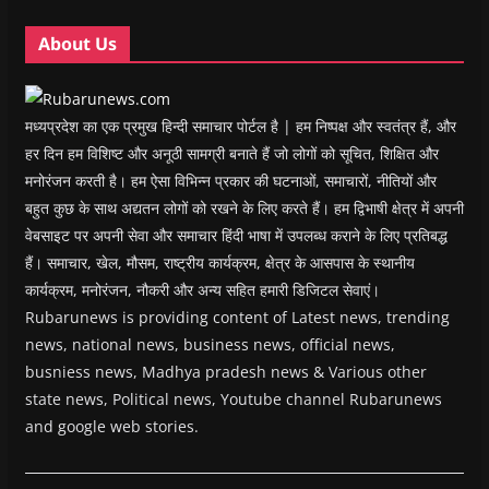
d
d
o
d
w
o
o
w
o
w
w
w
)
w
i
About Us
)
)
)
n
d
o
w
)
मध्यप्रदेश का एक प्रमुख हिन्दी समाचार पोर्टल है | हम निष्पक्ष और स्वतंत्र हैं, और
हर दिन हम विशिष्ट और अनूठी सामग्री बनाते हैं जो लोगों को सूचित, शिक्षित और
मनोरंजन करती है। हम ऐसा विभिन्न प्रकार की घटनाओं, समाचारों, नीतियों और
बहुत कुछ के साथ अद्यतन लोगों को रखने के लिए करते हैं। हम द्विभाषी क्षेत्र में अपनी
वेबसाइट पर अपनी सेवा और समाचार हिंदी भाषा में उपलब्ध कराने के लिए प्रतिबद्ध
हैं। समाचार, खेल, मौसम, राष्ट्रीय कार्यक्रम, क्षेत्र के आसपास के स्थानीय
कार्यक्रम, मनोरंजन, नौकरी और अन्य सहित हमारी डिजिटल सेवाएं।
Rubarunews is providing content of Latest news, trending
news, national news, business news, official news,
busniess news, Madhya pradesh news & Various other
state news, Political news, Youtube channel Rubarunews
and google web stories.