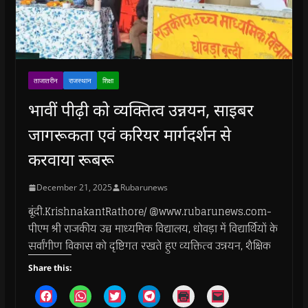
ताजातरीन
राजस्थान
शिक्षा
भावीं पीढ़ी को व्यक्तित्व उन्नयन, साइबर
जागरूकता एवं करियर मार्गदर्शन से
करवाया रूबरू
December 21, 2025
Rubarunews
बूंदी.KrishnakantRathore/ @www.rubarunews.com-
पीएम श्री राजकीय उच्च माध्यमिक विद्यालय, धोवड़ा में विद्यार्थियों के
सर्वांगीण विकास को दृष्टिगत रखते हुए व्यक्तित्व उन्नयन, शैक्षिक
Share this:
C
C
C
C
C
C
l
l
l
l
l
l