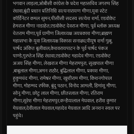
भगवान लाड़ला,ओबीसी कांग्रेस के प्रदेश महासचिव जगरुप सिंह
रंधावा,बूंदी प्रधान प्रतिनिधि सत्यनारायण मीणा,युवा स्टेट
कॉर्डिनेटर कमल सुमन,पीसीसी सदस्य सत्येश शर्मा, एडवोकेट
हेमराज मीणा नाडाहेत,एडवोकेट देवराज मीणा, पूर्व ब्लॉक अध्यक्ष
चेतराम मीणा,पूर्व ग्रामीण जिलाध्यक्ष जयप्रकाश मीणा,ब्राह्मण
महासभा के युवा जिलाध्यक्ष विकास सनाढ्य,पीयूष शर्मा गुल्लू,
पार्षद अंकित बूलीवाल,केशवरायपाटन के पूर्व पार्षद पंकज
पाण्डे,गुरुतेज सिंह रंधावा,एडवोकेट महादेव मीणा, एडवोकेट
अजय सिंह मीणा, लेखराज मीणा मेहरामपुरा, सुखपाल मीणा
,बाबूलाल मीणा,अमन राठौर, बुद्धिलाल मीणा, प्रकाश मीणा,
हुकुमचंद मीणा, रामेश्वर मीणा, खुशीराम मीणा, किशनगोपाल
मीणा, मोहम्मद रफीक, बुंदु पठान, विनोद आमली, हिमांशु मीणा,
सोनू मीणा, छोटू लाल मीणा, छीतरलाल मीणा, रतिराम
मीणा,सुरेश मीणा मेहरामपुर,कन्हैयालाल मेघवाल, हरीश कुमार
मेघवाल,देवीलाल मेघवाल,महादेव मेघवाल आदि अनशन स्थल पर
पहुंचे।