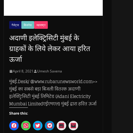
गैजेट्स
बिजनेस
महाराष्ट्र
अदाणी इलेक्ट्रिसिटी मुंबई के
ग्राहकों के लिये लेकर आया हरित
ऊर्जा
April 8, 2021
Umesh Saxena
मुंबई.Desk/ @www.rubarunewsworld.com>>
मुंबई का सबसे बड़ा बिजली वितरक अदाणी
इलेक्ट्रिसिटी मुंबई लिमिटेड (Adani Electricity
Mumbai Limitedएईएमएल) मुंबई द्वारा हरित ऊर्जा
Share this:
C
C
C
C
C
C
l
l
l
l
l
l
i
i
i
i
i
i