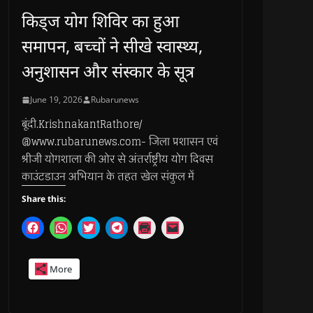
किड्ज योग शिविर का हुआ
समापन, बच्चों ने सीखे स्वास्थ्य,
अनुशासन और संस्कार के सूत्र
June 19, 2026
Rubarunews
बूंदी.KrishnakantRathore/
@www.rubarunews.com- जिला प्रशासन एवं
श्रीजी योगशाला की ओर से अंतर्राष्ट्रीय योग दिवस
काउंटडाउन अभियान के तहत खेल संकुल में
Share this:
C
C
C
C
C
C
l
l
l
l
l
l
i
i
i
i
i
i
c
c
c
c
c
c
k
k
k
k
k
k
More
t
t
t
t
t
t
o
o
o
o
o
o
s
s
s
s
p
e
h
h
h
h
r
m
a
a
a
a
i
a