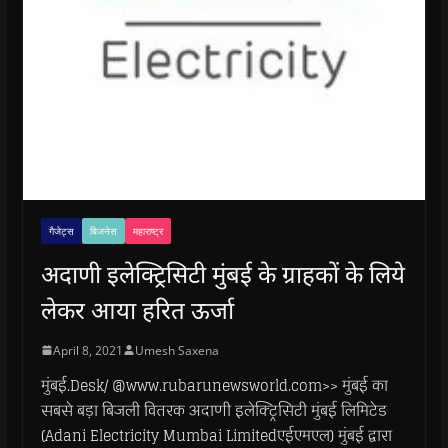
गैजेट्स
बिजनेस
महाराष्ट्र
अदाणी इलेक्ट्रिसिटी मुंबई के ग्राहकों के लिये
लेकर आया हरित ऊर्जा
April 8, 2021
Umesh Saxena
मुंबई.Desk/ @www.rubarunewsworld.com>> मुंबई का
सबसे बड़ा बिजली वितरक अदाणी इलेक्ट्रिसिटी मुंबई लिमिटेड
(Adani Electricity Mumbai Limitedएईएमएल) मुंबई द्वारा