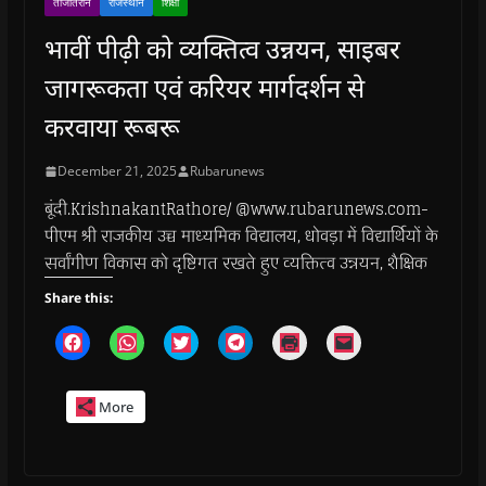
ताजातरीन
राजस्थान
शिक्षा
भावीं पीढ़ी को व्यक्तित्व उन्नयन, साइबर
जागरूकता एवं करियर मार्गदर्शन से
करवाया रूबरू
December 21, 2025
Rubarunews
बूंदी.KrishnakantRathore/ @www.rubarunews.com-
पीएम श्री राजकीय उच्च माध्यमिक विद्यालय, धोवड़ा में विद्यार्थियों के
सर्वांगीण विकास को दृष्टिगत रखते हुए व्यक्तित्व उन्नयन, शैक्षिक
Share this:
C
C
C
C
C
C
l
l
l
l
l
l
i
i
i
i
i
i
c
c
c
c
c
c
k
k
k
k
k
k
More
t
t
t
t
t
t
o
o
o
o
o
o
s
s
s
s
p
e
h
h
h
h
r
m
a
a
a
a
i
a
r
r
r
r
n
i