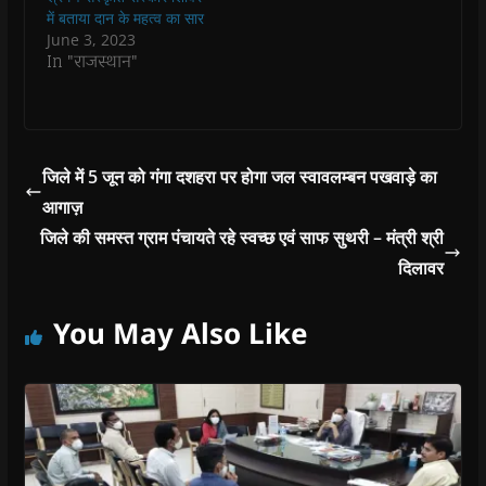
n
n
d
n
e
में बताया दान के महत्व का सार
d
d
o
d
w
o
o
w
o
w
June 3, 2023
w
w
)
w
i
In "राजस्थान"
)
)
)
n
d
o
w
)
जिले में 5 जून को गंगा दशहरा पर होगा जल स्वावलम्बन पखवाड़े का
आगाज़
जिले की समस्त ग्राम पंचायते रहे स्वच्छ एवं साफ सुथरी – मंत्री श्री
दिलावर
You May Also Like