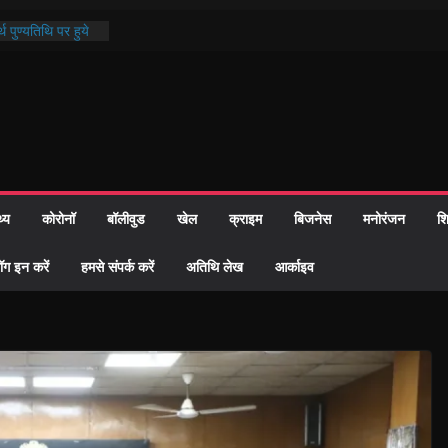
्रशासन की तत्परता:
प्रमाण-पत्र
थ पुण्यतिथि पर हुये
 पाठ में भक्ति रस में
ाज को केवल वोट बैंक
नहीं दी – सैफी
 जितेन्द्र को मौके
मांतरण
थ्य
कोरोनॉ
बॉलीवुड
खेल
क्राइम
बिजनेस
मनोरंजन
शि
पर हुआ 26 यूनिट
ॉग इन करें
हमसे संपर्क करें
अतिथि लेख
आर्काइव