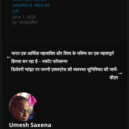
n
n
d
n
e
उत्तरदायित्व है- सीईओ श्री
d
d
o
d
w
o
o
w
o
w
गुर्जर
w
w
)
w
i
June 1, 2025
)
)
)
n
d
In "ताजातरीन"
o
w
)
भारत एक आर्थिक महाशक्ति और विश्व के भविष्य का एक महत्वपूर्ण
हिस्सा बन रहा है – स्कॉट फॉल्कनर
डिलेवरी प्वांइट पर जननी एक्सप्रेस की व्यवस्था सुनिश्चित की जायें-
डीएम
Umesh Saxena