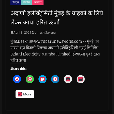
गैजेट्स
बिजनेस
महाराष्ट्र
अदाणी इलेक्ट्रिसिटी मुंबई के ग्राहकों के लिये
लेकर आया हरित ऊर्जा
April 8, 2021
Umesh Saxena
मुंबई.Desk/ @www.rubarunewsworld.com>> मुंबई का
सबसे बड़ा बिजली वितरक अदाणी इलेक्ट्रिसिटी मुंबई लिमिटेड
(Adani Electricity Mumbai Limitedएईएमएल) मुंबई द्वारा
हरित ऊर्जा
Share this:
C
C
C
C
C
C
l
l
l
l
l
l
i
i
i
i
i
i
c
c
c
c
c
c
k
k
k
k
k
k
More
t
t
t
t
t
t
o
o
o
o
o
o
s
s
s
s
p
e
h
h
h
h
r
m
a
a
a
a
i
a
r
r
r
r
n
i