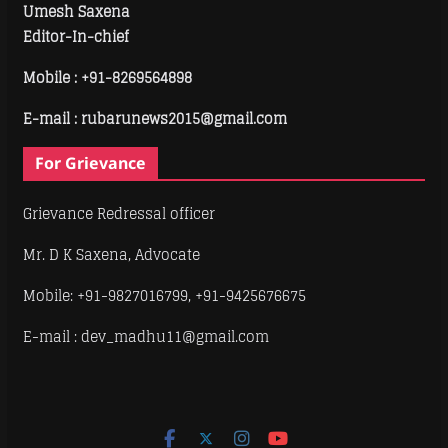
Umesh Saxena
Editor-In-chief
Mobile :
+91-8269564898
E-mail : rubarunews2015@gmail.com
For Grievance
Grievance Redressal officer
Mr. D K Saxena, Advocate
Mobile: +91-9827016799, +91-9425676675
E-mail : dev_madhu11@gmail.com