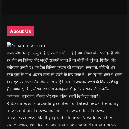
i
i
n
i
w
p
n
n
n
n
)
e
n
n
e
n
n
e
e
w
e
s
w
w
w
w
i
w
w
i
w
n
i
i
n
i
n
n
n
d
n
e
About Us
d
d
o
d
w
o
o
w
o
w
w
w
)
w
i
)
)
)
n
d
o
मध्यप्रदेश का एक प्रमुख हिन्दी समाचार पोर्टल है | हम निष्पक्ष और स्वतंत्र हैं, और
w
)
हर दिन हम विशिष्ट और अनूठी सामग्री बनाते हैं जो लोगों को सूचित, शिक्षित और
मनोरंजन करती है। हम ऐसा विभिन्न प्रकार की घटनाओं, समाचारों, नीतियों और
बहुत कुछ के साथ अद्यतन लोगों को रखने के लिए करते हैं। हम द्विभाषी क्षेत्र में अपनी
वेबसाइट पर अपनी सेवा और समाचार हिंदी भाषा में उपलब्ध कराने के लिए प्रतिबद्ध
हैं। समाचार, खेल, मौसम, राष्ट्रीय कार्यक्रम, क्षेत्र के आसपास के स्थानीय
कार्यक्रम, मनोरंजन, नौकरी और अन्य सहित हमारी डिजिटल सेवाएं।
Rubarunews is providing content of Latest news, trending
news, national news, business news, official news,
busniess news, Madhya pradesh news & Various other
state news, Political news, Youtube channel Rubarunews