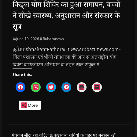
किड्ज योग शिविर का हुआ समापन, बच्चों
ने सीखे स्वास्थ्य, अनुशासन और संस्कार के
सूत्र
June 19, 2026
Rubarunews
बूंदी.KrishnakantRathore/ @www.rubarunews.com-
जिला प्रशासन एवं श्रीजी योगशाला की ओर से अंतर्राष्ट्रीय योग
दिवस काउंटडाउन अभियान के तहत खेल संकुल में
Share this:
C
C
C
C
C
C
l
l
l
l
l
l
i
i
i
i
i
i
c
c
c
c
c
c
k
k
k
k
k
k
More
t
t
t
t
t
t
o
o
o
o
o
o
s
s
s
s
p
e
h
h
h
h
r
m
a
a
a
a
i
a
r
r
r
r
n
i
e
e
e
e
t
l
o
o
o
o
(
a
पंचकर्म लौटा रहा जटिल & कष्टसाध्य रोगियों के चेहरे पर मुस्कान -डॉ