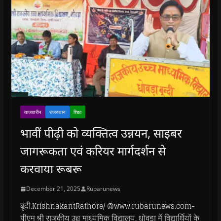
ताजातरीन
राजस्थान
शिक्षा
भावीं पीढ़ी को व्यक्तित्व उन्नयन, साइबर
जागरूकता एवं करियर मार्गदर्शन से
करवाया रूबरू
December 21, 2025
Rubarunews
बूंदी.KrishnakantRathore/ @www.rubarunews.com-
पीएम श्री राजकीय उच्च माध्यमिक विद्यालय, धोवड़ा में विद्यार्थियों के