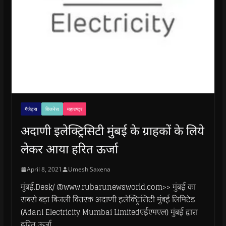
गैजेट्स
बिजनेस
महाराष्ट्र
अदाणी इलेक्ट्रिसिटी मुंबई के ग्राहकों के लिये
लेकर आया हरित ऊर्जा
April 8, 2021
Umesh Saxena
मुंबई.Desk/ @www.rubarunewsworld.com>> मुंबई का
सबसे बड़ा बिजली वितरक अदाणी इलेक्ट्रिसिटी मुंबई लिमिटेड
(Adani Electricity Mumbai Limitedएईएमएल) मुंबई द्वारा
हरित ऊर्जा