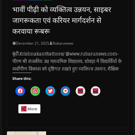
भावीं पीढ़ी को व्यक्तित्व उन्नयन, साइबर
जागरूकता एवं करियर मार्गदर्शन से
करवाया रूबरू
December 21, 2025
Rubarunews
बूंदी.KrishnakantRathore/ @www.rubarunews.com-
पीएम श्री राजकीय उच्च माध्यमिक विद्यालय, धोवड़ा में विद्यार्थियों के
सर्वांगीण विकास को दृष्टिगत रखते हुए व्यक्तित्व उन्नयन, शैक्षिक
Share this:
C
C
C
C
C
C
l
l
l
l
l
l
i
i
i
i
i
i
c
c
c
c
c
c
k
k
k
k
k
k
More
t
t
t
t
t
t
o
o
o
o
o
o
s
s
s
s
p
e
h
h
h
h
r
m
a
a
a
a
i
a
r
r
r
r
n
i
e
e
e
e
t
l