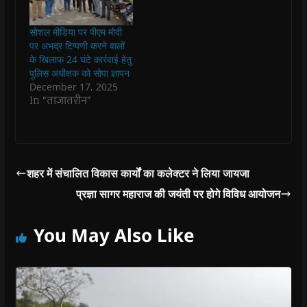
)
)
)
n
d
o
सोशल मीडिया पर पीएम मोदी
w
)
पर अभद्र टिप्पणी करने वालों
के खिलाफ 24 घंटे कार्रवाई हेतु
पुलिस अधीक्षक को सोपा ज्ञापन
December 17, 2025
In "ताजातरीन"
शहर में संचालित विकास कार्यों का कलेक्टर ने लिया जायजा
प्रज्ञा सागर महाराज की जयंती पर होगे विविध आयोजन
You May Also Like