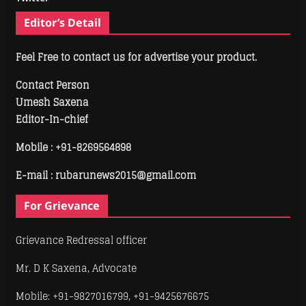
Editor’s Detail
Feel Free to contact us for advertise your product.
Contact Person
Umesh Saxena
Editor-In-chief
Mobile :
+91-8269564898
E-mail : rubarunews2015@gmail.com
For Grievance
Grievance Redressal officer
Mr. D K Saxena, Advocate
Mobile: +91-9827016799, +91-9425676675