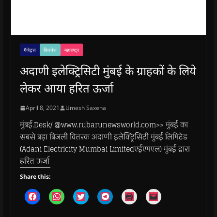
गैजेट्स
बिजनेस
महाराष्ट्र
अदाणी इलेक्ट्रिसिटी मुंबई के ग्राहकों के लिये
लेकर आया हरित ऊर्जा
April 8, 2021
Umesh Saxena
मुंबई.Desk/ @www.rubarunewsworld.com>> मुंबई का
सबसे बड़ा बिजली वितरक अदाणी इलेक्ट्रिसिटी मुंबई लिमिटेड
(Adani Electricity Mumbai Limitedएईएमएल) मुंबई द्वारा
हरित ऊर्जा
Share this:
C
C
C
C
C
C
l
l
l
l
l
l
i
i
i
i
i
i
c
c
c
c
c
c