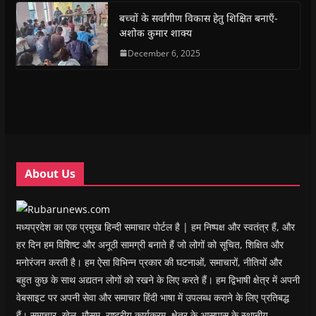
k
p
(
m
e
r
(
(
O
(
w
i
बच्चों के सर्वांगीण विकास हेतु शिक्षित बनाएँ-
O
O
p
O
w
e
अशोक कुमार शाक्य
p
p
e
p
i
n
e
e
n
e
n
d
n
n
s
December 6, 2025
n
d
(
s
s
i
s
o
O
i
i
n
i
w
p
n
n
n
n
)
e
n
n
e
n
n
e
e
w
e
s
w
w
w
w
i
w
w
i
w
n
i
i
n
i
n
n
n
d
n
e
d
d
o
d
w
o
o
w
o
w
w
w
)
w
i
About Us
)
)
)
n
d
o
w
)
मध्यप्रदेश का एक प्रमुख हिन्दी समाचार पोर्टल है | हम निष्पक्ष और स्वतंत्र हैं, और
हर दिन हम विशिष्ट और अनूठी सामग्री बनाते हैं जो लोगों को सूचित, शिक्षित और
मनोरंजन करती है। हम ऐसा विभिन्न प्रकार की घटनाओं, समाचारों, नीतियों और
बहुत कुछ के साथ अद्यतन लोगों को रखने के लिए करते हैं। हम द्विभाषी क्षेत्र में अपनी
वेबसाइट पर अपनी सेवा और समाचार हिंदी भाषा में उपलब्ध कराने के लिए प्रतिबद्ध
हैं। समाचार, खेल, मौसम, राष्ट्रीय कार्यक्रम, क्षेत्र के आसपास के स्थानीय