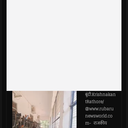
बूंदी.Krishnakan
tRathore/
@www.rubaru
newsworld.co
m- राजकीय