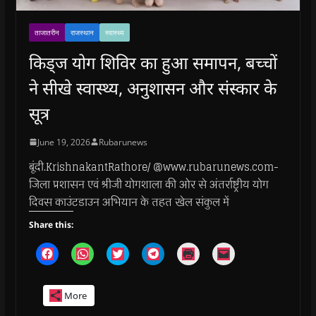
ताजातरीन
राजस्थान
स्वास्थ्य
किड्ज योग शिविर का हुआ समापन, बच्चों
ने सीखे स्वास्थ्य, अनुशासन और संस्कार के
सूत्र
June 19, 2026
Rubarunews
बूंदी.KrishnakantRathore/ @www.rubarunews.com-
जिला प्रशासन एवं श्रीजी योगशाला की ओर से अंतर्राष्ट्रीय योग
दिवस काउंटडाउन अभियान के तहत खेल संकुल में
Share this:
C
C
C
C
C
C
l
l
l
l
l
l
i
i
i
i
i
i
c
c
c
c
c
c
k
k
k
k
k
k
More
t
t
t
t
t
t
o
o
o
o
o
o
s
s
s
s
p
e