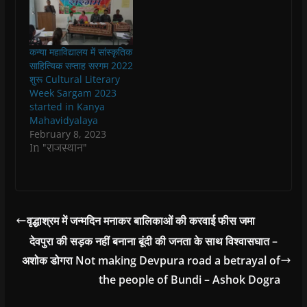
e
e
w
e
s
w
w
w
w
i
w
w
i
w
n
i
i
n
i
n
n
n
d
n
e
कन्या महाविद्यालय में सांस्कृतिक
d
d
o
d
w
o
o
w
o
w
साहित्यिक सप्ताह सरगम 2022
w
w
)
w
i
शुरू Cultural Literary
)
)
)
n
d
Week Sargam 2023
o
started in Kanya
w
)
Mahavidyalaya
February 8, 2023
In "राजस्थान"
वृद्धाश्रम में जन्मदिन मनाकर बालिकाओं की करवाई फीस जमा
देवपुरा की सड़क नहीं बनाना बूंदी की जनता के साथ विश्वासघात –
अशोक डोगरा Not making Devpura road a betrayal of
the people of Bundi – Ashok Dogra