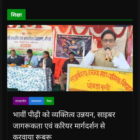
w
w
)
w
i
)
)
)
n
d
o
शिक्षा
w
)
ताजातरीन
राजस्थान
शिक्षा
भावीं पीढ़ी को व्यक्तित्व उन्नयन, साइबर
जागरूकता एवं करियर मार्गदर्शन से
करवाया रूबरू