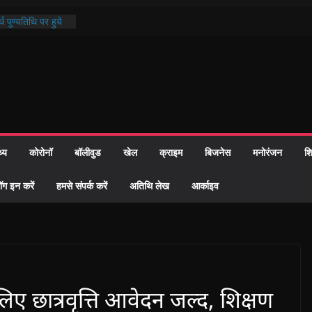
्रशासन की तत्परता:
प्रमाण-पत्र
थ पुण्यतिथि पर हुये
 पाठ में भक्ति रस में
ाज को केवल वोट बैंक
नहीं दी – सैफी
 जितेन्द्र को मौके
मांतरण
थ्य
कोरोनॉ
बॉलीवुड
खेल
क्राइम
बिजनेस
मनोरंजन
शि
पर हुआ 26 यूनिट
ॉग इन करें
हमसे संपर्क करें
अतिथि लेख
आर्काइव
िए छात्रवृत्ति आवेदन जल्द, शिक्षण