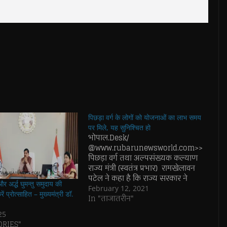
पिछड़ा वर्ग के लोगों को योजनाओं का लाभ समय
पर मिले, यह सुनिश्चित हो
भोपाल.Desk/
@www.rubarunewsworld.com>>
पिछड़ा वर्ग तथा अल्पसंख्यक कल्याण
राज्य मंत्री (स्वतंत्र प्रभार) रामखेलावन
पटेल ने कहा है कि राज्य सरकार ने
 और अर्द्ध घुमन्तु समुदाय की
पिछड़ा वर्ग, अल्पसंख्यक कल्याण,
February 12, 2021
ं प्रोत्साहित – मुख्यमंत्री डॉ.
घुमक्कड़ एवं अर्द्ध-घुमक्कड़ वर्ग के समग्र
In "ताजातरीन"
विकास के लिये अनेक जन-कल्याणकारी
25
योजनाएँ संचालित की हैं। योजनाओं का
ORIES"