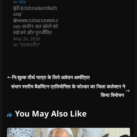
n
n
d
n
e
का संदेश
d
d
o
d
w
बूंदी.KrishnakantRath
o
o
w
o
w
w
w
)
w
i
ore/
)
)
)
n
@www.rubarunews.c
d
o
om-प्राचीन जल स्रोतों को
w
सहेजने और पुनर्जीवित
)
करने के उद्देश्य से चलाए
May 26, 2026
जा रहे 'वंदे गंगा जल
In "ताजातरीन"
संरक्षण जन अभियान' के
तहत मंगलवार को तालेड़ा
पंचायत समिति के सींता
गांव में जल संरक्षण की
अनूठी मिसाल देखने को
निःशुल्क तीर्थ यात्रा के लिये आवेदन आमंत्रित
मिली। यहां ऊर्जा राज्यमंत्री
संभाग स्तरीय बैडमिंटन प्रतियोगिता के फोल्डर का जिला कलेक्टर ने
(स्वतंत्र प्रभार)और बूंदी
जिला प्रभारी मंत्री
किया विमोचन
हीरालाल…
You May Also Like