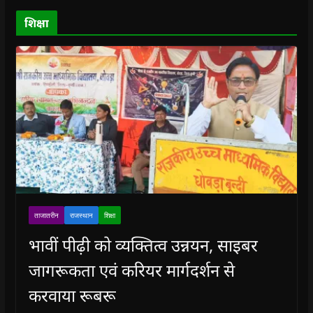
d
o
शिक्षा
w
)
ताजातरीन
राजस्थान
शिक्षा
भावीं पीढ़ी को व्यक्तित्व उन्नयन, साइबर
जागरूकता एवं करियर मार्गदर्शन से
करवाया रूबरू