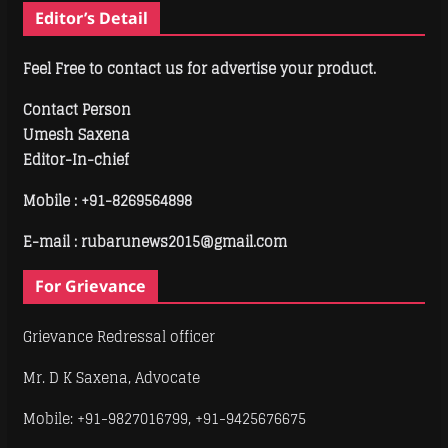
Editor’s Detail
Feel Free to contact us for advertise your product.
Contact Person
Umesh Saxena
Editor-In-chief
Mobile :
+91-8269564898
E-mail : rubarunews2015@gmail.com
For Grievance
Grievance Redressal officer
Mr. D K Saxena, Advocate
Mobile: +91-9827016799, +91-9425676675