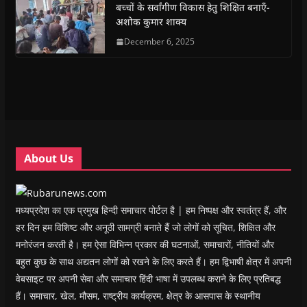
(
(
O
(
w
i
बच्चों के सर्वांगीण विकास हेतु शिक्षित बनाएँ-
O
O
p
O
w
e
अशोक कुमार शाक्य
p
p
e
p
i
n
e
e
n
e
n
d
n
n
s
December 6, 2025
n
d
(
s
s
i
s
o
O
i
i
n
i
w
p
n
n
n
n
)
e
n
n
e
n
n
e
e
w
e
s
w
w
w
w
i
w
w
i
w
n
i
i
n
i
n
n
n
d
n
e
d
d
o
d
w
o
o
w
o
w
w
w
)
w
i
About Us
)
)
)
n
d
o
w
)
मध्यप्रदेश का एक प्रमुख हिन्दी समाचार पोर्टल है | हम निष्पक्ष और स्वतंत्र हैं, और
हर दिन हम विशिष्ट और अनूठी सामग्री बनाते हैं जो लोगों को सूचित, शिक्षित और
मनोरंजन करती है। हम ऐसा विभिन्न प्रकार की घटनाओं, समाचारों, नीतियों और
बहुत कुछ के साथ अद्यतन लोगों को रखने के लिए करते हैं। हम द्विभाषी क्षेत्र में अपनी
वेबसाइट पर अपनी सेवा और समाचार हिंदी भाषा में उपलब्ध कराने के लिए प्रतिबद्ध
हैं। समाचार, खेल, मौसम, राष्ट्रीय कार्यक्रम, क्षेत्र के आसपास के स्थानीय