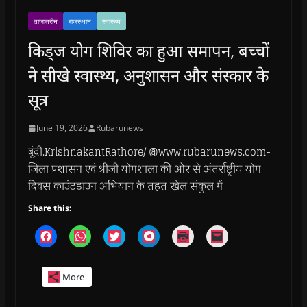
ताजातरीन
राजस्थान
स्वास्थ्य
किड्ज योग शिविर का हुआ समापन, बच्चों
ने सीखे स्वास्थ्य, अनुशासन और संस्कार के
सूत्र
June 19, 2026
Rubarunews
बूंदी.KrishnakantRathore/ @www.rubarunews.com-
जिला प्रशासन एवं श्रीजी योगशाला की ओर से अंतर्राष्ट्रीय योग
दिवस काउंटडाउन अभियान के तहत खेल संकुल में
Share this:
C
C
C
C
C
C
l
l
l
l
l
l
i
i
i
i
i
i
c
c
c
c
c
c
k
k
k
k
k
k
More
t
t
t
t
t
t
o
o
o
o
o
o
s
s
s
s
p
e
h
h
h
h
r
m