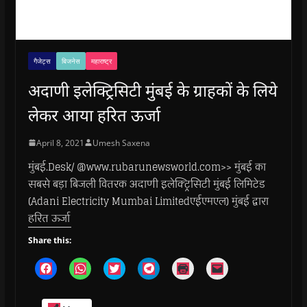
गैजेट्स
बिजनेस
महाराष्ट्र
अदाणी इलेक्ट्रिसिटी मुंबई के ग्राहकों के लिये
लेकर आया हरित ऊर्जा
April 8, 2021
Umesh Saxena
मुंबई.Desk/ @www.rubarunewsworld.com>> मुंबई का
सबसे बड़ा बिजली वितरक अदाणी इलेक्ट्रिसिटी मुंबई लिमिटेड
(Adani Electricity Mumbai Limitedएईएमएल) मुंबई द्वारा
हरित ऊर्जा
Share this:
C
C
C
C
C
C
l
l
l
l
l
l
i
i
i
i
i
i
c
c
c
c
c
c
k
k
k
k
k
k