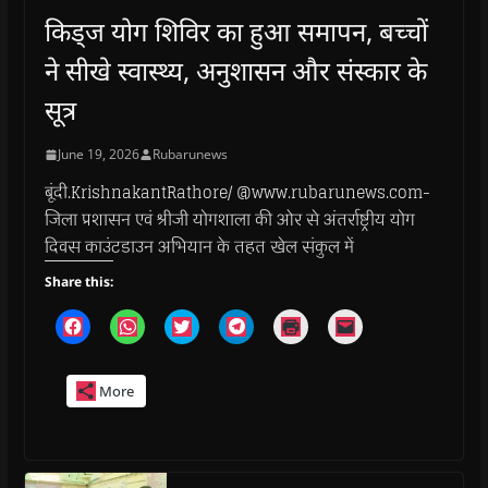
किड्ज योग शिविर का हुआ समापन, बच्चों
ने सीखे स्वास्थ्य, अनुशासन और संस्कार के
सूत्र
June 19, 2026
Rubarunews
बूंदी.KrishnakantRathore/ @www.rubarunews.com-
जिला प्रशासन एवं श्रीजी योगशाला की ओर से अंतर्राष्ट्रीय योग
दिवस काउंटडाउन अभियान के तहत खेल संकुल में
Share this:
C
C
C
C
C
C
l
l
l
l
l
l
i
i
i
i
i
i
c
c
c
c
c
c
k
k
k
k
k
k
More
t
t
t
t
t
t
o
o
o
o
o
o
s
s
s
s
p
e
h
h
h
h
r
m
a
a
a
a
i
a
r
r
r
r
n
i
e
e
e
e
t
l