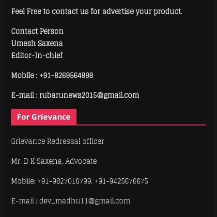
Feel Free to contact us for advertise your product.
Contact Person
Umesh Saxena
Editor-In-chief
Mobile :
+91-8269564898
E-mail : rubarunews2015@gmail.com
For Grievance
Grievance Redressal officer
Mr. D K Saxena, Advocate
Mobile: +91-9827016799, +91-9425676675
E-mail : dev_madhu11@gmail.com