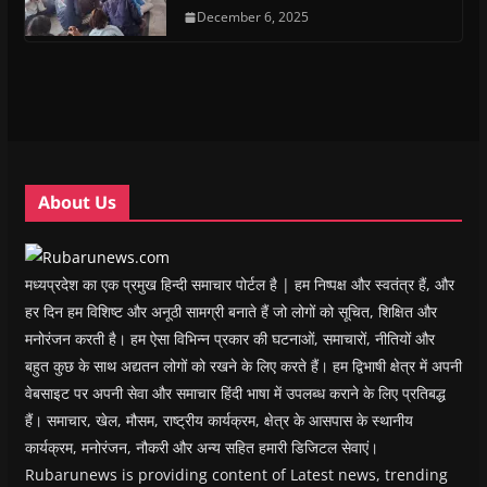
e
e
n
e
n
d
n
n
s
December 6, 2025
n
d
(
s
s
i
s
o
O
i
i
n
i
w
p
n
n
n
n
)
e
n
n
e
n
n
e
e
w
e
s
w
w
w
w
i
w
w
i
w
n
i
i
n
i
n
n
n
d
n
e
d
d
o
d
w
o
o
w
o
w
w
w
)
w
i
About Us
)
)
)
n
d
o
w
)
मध्यप्रदेश का एक प्रमुख हिन्दी समाचार पोर्टल है | हम निष्पक्ष और स्वतंत्र हैं, और
हर दिन हम विशिष्ट और अनूठी सामग्री बनाते हैं जो लोगों को सूचित, शिक्षित और
मनोरंजन करती है। हम ऐसा विभिन्न प्रकार की घटनाओं, समाचारों, नीतियों और
बहुत कुछ के साथ अद्यतन लोगों को रखने के लिए करते हैं। हम द्विभाषी क्षेत्र में अपनी
वेबसाइट पर अपनी सेवा और समाचार हिंदी भाषा में उपलब्ध कराने के लिए प्रतिबद्ध
हैं। समाचार, खेल, मौसम, राष्ट्रीय कार्यक्रम, क्षेत्र के आसपास के स्थानीय
कार्यक्रम, मनोरंजन, नौकरी और अन्य सहित हमारी डिजिटल सेवाएं।
Rubarunews is providing content of Latest news, trending