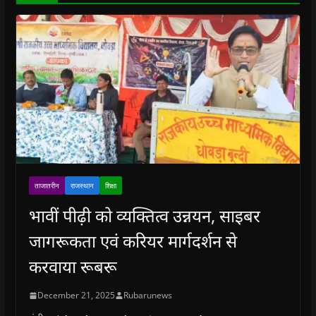
)
ताजातरीन
राजस्थान
शिक्षा
भावीं पीढ़ी को व्यक्तित्व उन्नयन, साइबर
जागरूकता एवं करियर मार्गदर्शन से
करवाया रूबरू
December 21, 2025
Rubarunews