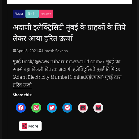
गैजेट्स
बिजनेस
महाराष्ट्र
अदाणी इलेक्ट्रिसिटी मुंबई के ग्राहकों के लिये
लेकर आया हरित ऊर्जा
April 8, 2021
Umesh Saxena
मुंबई.Desk/ @www.rubarunewsworld.com>> मुंबई का
सबसे बड़ा बिजली वितरक अदाणी इलेक्ट्रिसिटी मुंबई लिमिटेड
(Adani Electricity Mumbai Limitedएईएमएल) मुंबई द्वारा
हरित ऊर्जा
Share this:
C
C
C
C
C
C
l
l
l
l
l
l
i
i
i
i
i
i
c
c
c
c
c
c
k
k
k
k
k
k
More
t
t
t
t
t
t
o
o
o
o
o
o
s
s
s
s
p
e
h
h
h
h
r
m