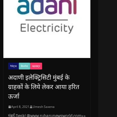
गैजेट्स
बिजनेस
महाराष्ट्र
अदाणी इलेक्ट्रिसिटी मुंबई के
ग्राहकों के लिये लेकर आया हरित
ऊर्जा
April 8, 2021
Umesh Saxena
मुंबई.Desk/ @www.rubarunewsworld.com>>