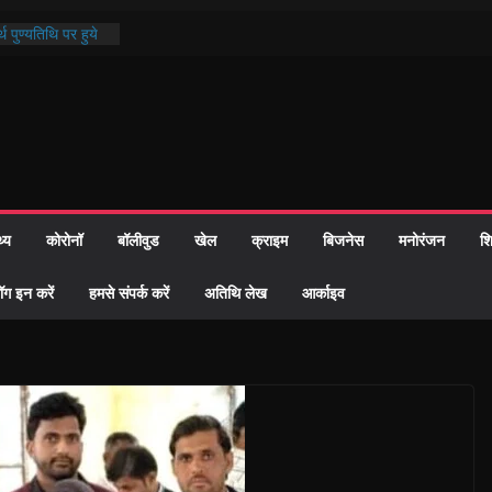
थ पुण्यतिथि पर हुये
 पाठ में भक्ति रस में
ाज को केवल वोट बैंक
नहीं दी – सैफी
 जितेन्द्र को मौके
मांतरण
पर हुआ 26 यूनिट
थ्य
कोरोनॉ
बॉलीवुड
खेल
क्राइम
बिजनेस
मनोरंजन
शि
्रशासन की तत्परता:
प्रमाण-पत्र
ॉग इन करें
हमसे संपर्क करें
अतिथि लेख
आर्काइव