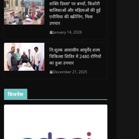
शक्ति दिवस” पर बच्चों, किशोरी
w
w
w
w
i
w
w
i
w
n
बालिकाओं और महिलाओं की हुई
i
i
n
i
n
n
n
d
n
e
एनीमिया की स्क्रीनिंग, मिला
d
d
o
d
w
उपचार
o
o
w
o
w
w
w
)
w
i
)
)
)
n
January 14, 2026
d
o
w
)
नि:शुल्क आवासीय आयुर्वेद शल्य
चिकित्सा शिविर में 2480 रोगियों
का हुआ उपचार
December 21, 2025
बिजनेस