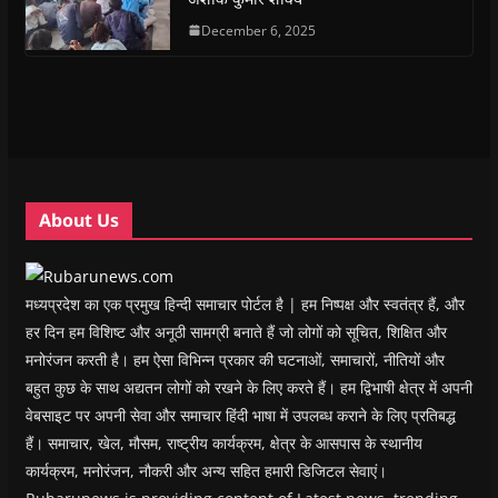
p
p
e
p
i
n
e
e
n
e
n
d
n
n
s
December 6, 2025
n
d
(
s
s
i
s
o
O
i
i
n
i
w
p
n
n
n
n
)
e
n
n
e
n
n
e
e
w
e
s
w
w
w
w
i
w
w
i
w
n
i
i
n
i
n
n
n
d
n
e
d
d
o
d
w
o
o
w
o
w
w
w
)
w
i
About Us
)
)
)
n
d
o
w
)
मध्यप्रदेश का एक प्रमुख हिन्दी समाचार पोर्टल है | हम निष्पक्ष और स्वतंत्र हैं, और
हर दिन हम विशिष्ट और अनूठी सामग्री बनाते हैं जो लोगों को सूचित, शिक्षित और
मनोरंजन करती है। हम ऐसा विभिन्न प्रकार की घटनाओं, समाचारों, नीतियों और
बहुत कुछ के साथ अद्यतन लोगों को रखने के लिए करते हैं। हम द्विभाषी क्षेत्र में अपनी
वेबसाइट पर अपनी सेवा और समाचार हिंदी भाषा में उपलब्ध कराने के लिए प्रतिबद्ध
हैं। समाचार, खेल, मौसम, राष्ट्रीय कार्यक्रम, क्षेत्र के आसपास के स्थानीय
कार्यक्रम, मनोरंजन, नौकरी और अन्य सहित हमारी डिजिटल सेवाएं।