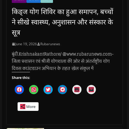
किड्ज योग शिविर का हुआ समापन, बच्चों
ने सीखे स्वास्थ्य, अनुशासन और संस्कार के
सूत्र
June 19, 2026
Rubarunews
बूंदी.KrishnakantRathore/ @www.rubarunews.com-
जिला प्रशासन एवं श्रीजी योगशाला की ओर से अंतर्राष्ट्रीय योग
दिवस काउंटडाउन अभियान के तहत खेल संकुल में
Share this:
C
C
C
C
C
C
l
l
l
l
l
l
i
i
i
i
i
i
c
c
c
c
c
c
k
k
k
k
k
k
More
t
t
t
t
t
t
o
o
o
o
o
o
s
s
s
s
p
e
h
h
h
h
r
m
a
a
a
a
i
a
r
r
r
r
n
i