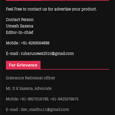
Feel Free to contact us for advertise your product.
Contact Person
Umesh Saxena
Editor-In-chief
Mobile :
+91-8269564898
E-mail : rubarunews2015@gmail.com
For Grievance
Grievance Redressal officer
Mr. D K Saxena, Advocate
Mobile: +91-9827016799, +91-9425676675
E-mail : dev_madhu11@gmail.com