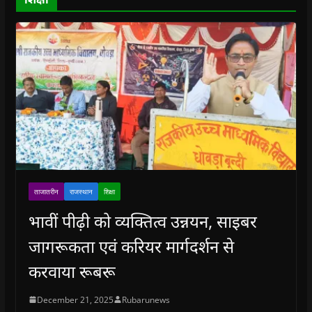
w
)
ताजातरीन
राजस्थान
शिक्षा
भावीं पीढ़ी को व्यक्तित्व उन्नयन, साइबर
जागरूकता एवं करियर मार्गदर्शन से
करवाया रूबरू
December 21, 2025
Rubarunews