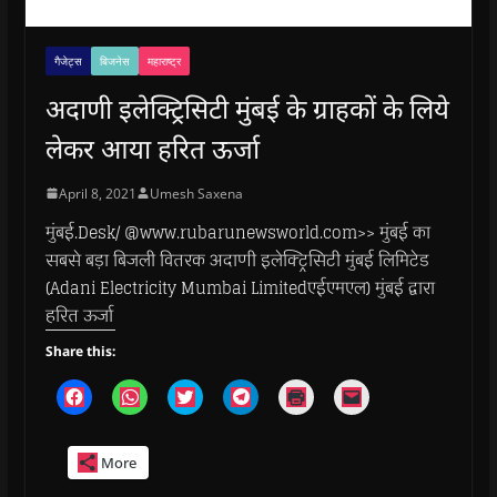
गैजेट्स
बिजनेस
महाराष्ट्र
अदाणी इलेक्ट्रिसिटी मुंबई के ग्राहकों के लिये
लेकर आया हरित ऊर्जा
April 8, 2021
Umesh Saxena
मुंबई.Desk/ @www.rubarunewsworld.com>> मुंबई का
सबसे बड़ा बिजली वितरक अदाणी इलेक्ट्रिसिटी मुंबई लिमिटेड
(Adani Electricity Mumbai Limitedएईएमएल) मुंबई द्वारा
हरित ऊर्जा
Share this:
C
C
C
C
C
C
l
l
l
l
l
l
i
i
i
i
i
i
c
c
c
c
c
c
k
k
k
k
k
k
More
t
t
t
t
t
t
o
o
o
o
o
o
s
s
s
s
p
e