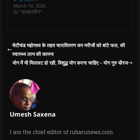
n
n
d
n
e
March 10, 2026
d
d
o
d
w
o
o
w
o
w
In "ताजातरीन"
w
w
)
w
i
)
)
)
n
d
o
w
)
चेटीचंड महोत्सव के तहत चारावितरण कर मरीजों को बांटे फल, की
स्वास्थ्य लाभ की कामना
योग में भी मिलावट हो रही, विशुद्ध योग करना चाहिए – योग गुरु धीरज
Umesh Saxena
I am the chief editor of rubarunews.com