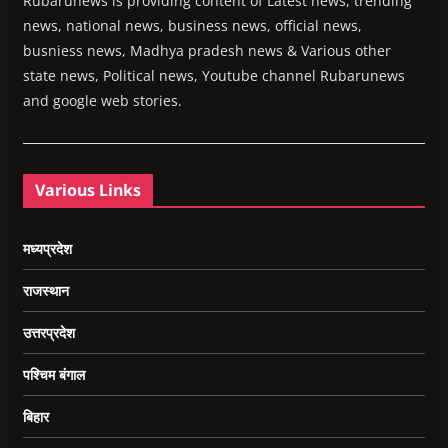
Rubarunews is providing content of Latest news, trending
news, national news, business news, official news,
busniess news, Madhya pradesh news & Various other
state news, Political news, Youtube channel Rubarunews
and google web stories.
Various Links
मध्यप्रदेश
राजस्थान
उत्तरप्रदेश
पश्चिम बंगाल
बिहार