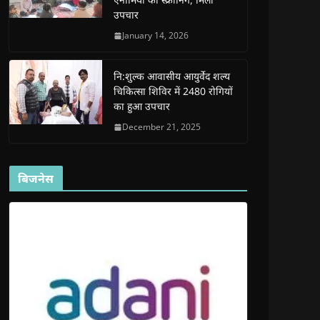
d
d
o
d
w
उपचार
o
o
w
o
w
w
w
)
w
i
)
)
)
n
January 14, 2026
d
o
w
)
नि:शुल्क आवासीय आयुर्वेद शल्य
चिकित्सा शिविर में 2480 रोगियों
का हुआ उपचार
December 21, 2025
बिजनेस