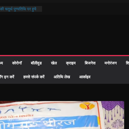
ी चतुर्थ पुण्यतिथि पर हुये
्दरकाण्ड पाठ में भक्ति रस में
ौहार समाज को केवल वोट बैंक
गीदारी नहीं दी – सैफी
ी
 भटक रहे जितेन्द्र को मौके
 हुआ नामांतरण
न्मदिन पर हुआ 26 यूनिट
थ्य
कोरोनॉ
बॉलीवुड
खेल
क्राइम
बिजनेस
मनोरंजन
शि
 दिखी प्रशासन की तत्परता:
6 विवाह प्रमाण-पत्र
ॉग इन करें
हमसे संपर्क करें
अतिथि लेख
आर्काइव