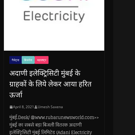
गैजेट्स
बिजनेस
महाराष्ट्र
अदाणी इलेक्ट्रिसिटी मुंबई के
ग्राहकों के लिये लेकर आया हरित
ऊर्जा
April 8, 2021
Umesh Saxena
मुंबई.Desk/ @www.rubarunewsworld.com>>
मुंबई का सबसे बड़ा बिजली वितरक अदाणी
इलेक्ट्रिसिटी मुंबई लिमिटेड (Adani Electricity