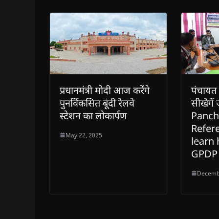
w
w
)
w
i
)
)
)
n
d
o
w
)
प्रधानमंत्री मोदी आज करेंगे
पंचायत 
पुनर्विकसित बूंदी रेलवे
सीखेगें
स्टेशन का लोकार्पण
Panch
Refer
May 22, 2025
learn
GPDP
Decemb