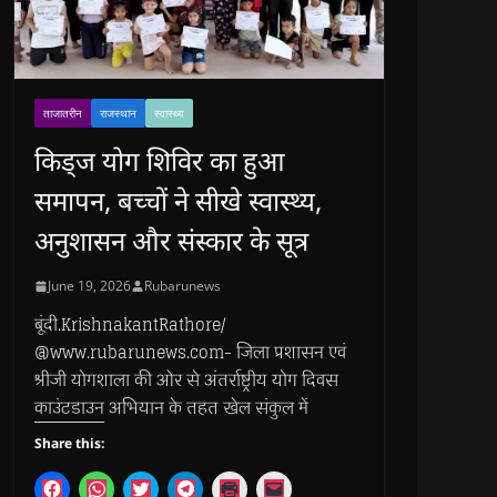
ताजातरीन
राजस्थान
स्वास्थ्य
किड्ज योग शिविर का हुआ
समापन, बच्चों ने सीखे स्वास्थ्य,
अनुशासन और संस्कार के सूत्र
June 19, 2026
Rubarunews
बूंदी.KrishnakantRathore/
@www.rubarunews.com- जिला प्रशासन एवं
श्रीजी योगशाला की ओर से अंतर्राष्ट्रीय योग दिवस
काउंटडाउन अभियान के तहत खेल संकुल में
Share this:
C
C
C
C
C
C