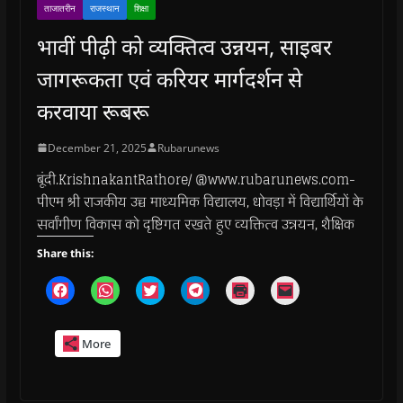
ताजातरीन
राजस्थान
शिक्षा
भावीं पीढ़ी को व्यक्तित्व उन्नयन, साइबर
जागरूकता एवं करियर मार्गदर्शन से
करवाया रूबरू
December 21, 2025
Rubarunews
बूंदी.KrishnakantRathore/ @www.rubarunews.com-
पीएम श्री राजकीय उच्च माध्यमिक विद्यालय, धोवड़ा में विद्यार्थियों के
सर्वांगीण विकास को दृष्टिगत रखते हुए व्यक्तित्व उन्नयन, शैक्षिक
Share this:
C
C
C
C
C
C
l
l
l
l
l
l
i
i
i
i
i
i
c
c
c
c
c
c
k
k
k
k
k
k
More
t
t
t
t
t
t
o
o
o
o
o
o
s
s
s
s
p
e
h
h
h
h
r
m
a
a
a
a
i
a