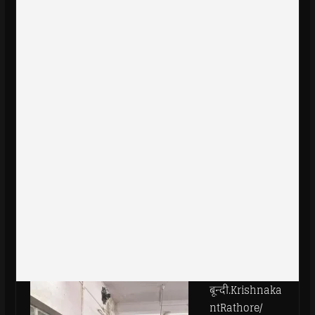
बून्दी.Krishnaka
ntRathore/