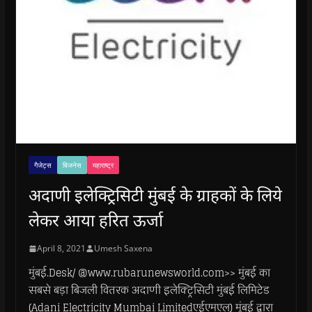
गैजेट्स
बिजनेस
महाराष्ट्र
अदाणी इलेक्ट्रिसिटी मुंबई के ग्राहकों के लिये
लेकर आया हरित ऊर्जा
April 8, 2021
Umesh Saxena
मुंबई.Desk/ @www.rubarunewsworld.com>> मुंबई का
सबसे बड़ा बिजली वितरक अदाणी इलेक्ट्रिसिटी मुंबई लिमिटेड
(Adani Electricity Mumbai Limitedएईएमएल) मुंबई द्वारा