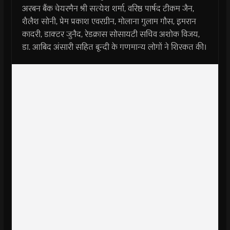
अरबन बैंक चेयरमैन श्री सत्येश शर्मा, वरिष्ठ पार्षद टीकम जैन,
शैलैश सोनी, प्रेम प्रकाश एवरग्रीन, मोलाना गुलाम गौस, इमरान
कादरी, डाक्टर जुनैद, रेडक्रास सोसायटी सचिव अशोक विजय,
डा. आबिद अंसारी सहित बून्दी के गणमान्य लोगों ने शिरकत की।