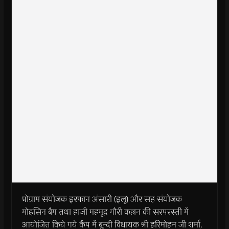
प्रोग्राम संयोजक इरफान अंसारी (इलू) और सह संयोजक
मोहसिन बैग तथा हाजी महमूद गौरी कल्लन की सरपरस्ती में
आयोजित किये गये कैंप में बून्दी विधायक श्री हरिमोहन जी शर्मा,