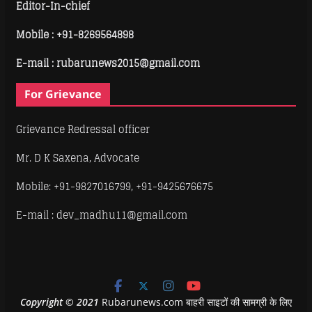
Editor-In-chief
Mobile :
+91-8269564898
E-mail : rubarunews2015@gmail.com
For Grievance
Grievance Redressal officer
Mr. D K Saxena, Advocate
Mobile: +91-9827016799, +91-9425676675
E-mail : dev_madhu11@gmail.com
Copyright
©
2021
Rubarunews.com बाहरी साइटों की सामग्री के लिए