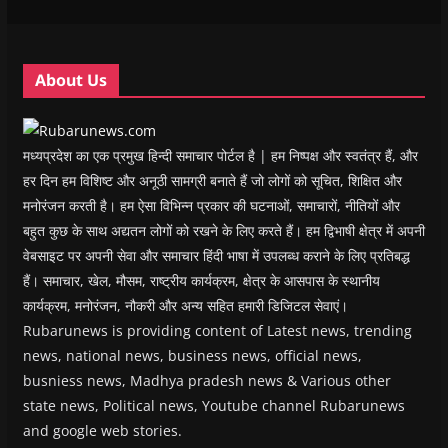
w
w
i
w
n
i
i
n
i
n
n
n
d
n
e
d
d
o
d
w
o
o
w
o
w
w
w
)
w
i
About Us
)
)
)
n
d
o
w
)
मध्यप्रदेश का एक प्रमुख हिन्दी समाचार पोर्टल है | हम निष्पक्ष और स्वतंत्र हैं, और
हर दिन हम विशिष्ट और अनूठी सामग्री बनाते हैं जो लोगों को सूचित, शिक्षित और
मनोरंजन करती है। हम ऐसा विभिन्न प्रकार की घटनाओं, समाचारों, नीतियों और
बहुत कुछ के साथ अद्यतन लोगों को रखने के लिए करते हैं। हम द्विभाषी क्षेत्र में अपनी
वेबसाइट पर अपनी सेवा और समाचार हिंदी भाषा में उपलब्ध कराने के लिए प्रतिबद्ध
हैं। समाचार, खेल, मौसम, राष्ट्रीय कार्यक्रम, क्षेत्र के आसपास के स्थानीय
कार्यक्रम, मनोरंजन, नौकरी और अन्य सहित हमारी डिजिटल सेवाएं।
Rubarunews is providing content of Latest news, trending
news, national news, business news, official news,
busniess news, Madhya pradesh news & Various other
state news, Political news, Youtube channel Rubarunews
and google web stories.