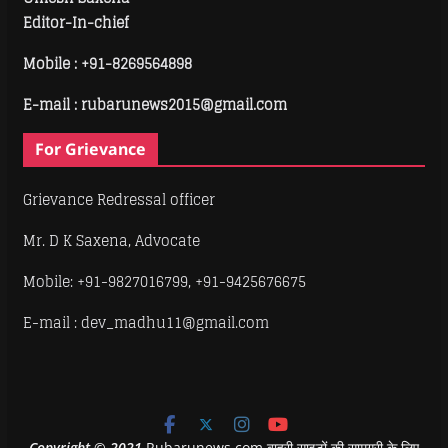
Editor-In-chief
Mobile :
+91-8269564898
E-mail : rubarunews2015@gmail.com
For Grievance
Grievance Redressal officer
Mr. D K Saxena, Advocate
Mobile: +91-9827016799, +91-9425676675
E-mail : dev_madhu11@gmail.com
Copyright
©
2021
Rubarunews.com बाहरी साइटों की सामग्री के लिए