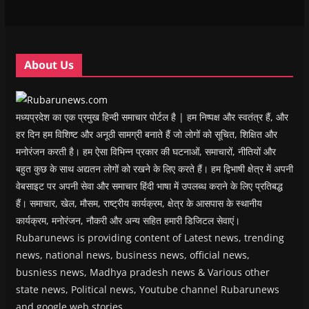
w
w
w
w
i
w
w
i
w
n
i
i
n
i
n
n
n
d
n
e
d
d
o
d
w
o
o
w
o
w
w
w
)
w
i
About Us
)
)
)
n
d
o
w
)
मध्यप्रदेश का एक प्रमुख हिन्दी समाचार पोर्टल है | हम निष्पक्ष और स्वतंत्र हैं, और
हर दिन हम विशिष्ट और अनूठी सामग्री बनाते हैं जो लोगों को सूचित, शिक्षित और
मनोरंजन करती है। हम ऐसा विभिन्न प्रकार की घटनाओं, समाचारों, नीतियों और
बहुत कुछ के साथ अद्यतन लोगों को रखने के लिए करते हैं। हम द्विभाषी क्षेत्र में अपनी
वेबसाइट पर अपनी सेवा और समाचार हिंदी भाषा में उपलब्ध कराने के लिए प्रतिबद्ध
हैं। समाचार, खेल, मौसम, राष्ट्रीय कार्यक्रम, क्षेत्र के आसपास के स्थानीय
कार्यक्रम, मनोरंजन, नौकरी और अन्य सहित हमारी डिजिटल सेवाएं।
Rubarunews is providing content of Latest news, trending
news, national news, business news, official news,
busniess news, Madhya pradesh news & Various other
state news, Political news, Youtube channel Rubarunews
and google web stories.