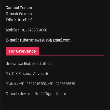
Contact Person
Umesh Saxena
Editor-In-chief
Mobile :
+91-8269564898
E-mail : rubarunews2015@gmail.com
For Grievance
Grievance Redressal officer
Mr. D K Saxena, Advocate
Mobile: +91-9827016799, +91-9425676675
E-mail : dev_madhu11@gmail.com