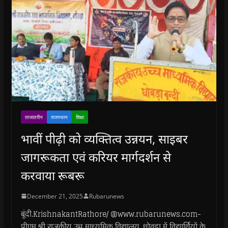
ताजातरीन
राजस्थान
शिक्षा
भावीं पीढ़ी को व्यक्तित्व उन्नयन, साइबर
जागरूकता एवं करियर मार्गदर्शन से
करवाया रूबरू
December 21, 2025
Rubarunews
बूंदी.KrishnakantRathore/ @www.rubarunews.com-
पीएम श्री राजकीय उच्च माध्यमिक विद्यालय, धोवड़ा में विद्यार्थियों के