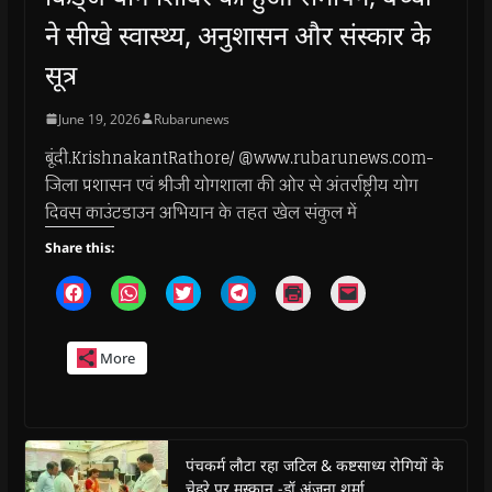
ने सीखे स्वास्थ्य, अनुशासन और संस्कार के
सूत्र
June 19, 2026
Rubarunews
बूंदी.KrishnakantRathore/ @www.rubarunews.com-
जिला प्रशासन एवं श्रीजी योगशाला की ओर से अंतर्राष्ट्रीय योग
दिवस काउंटडाउन अभियान के तहत खेल संकुल में
Share this:
C
C
C
C
C
C
l
l
l
l
l
l
i
i
i
i
i
i
c
c
c
c
c
c
k
k
k
k
k
k
More
t
t
t
t
t
t
o
o
o
o
o
o
s
s
s
s
p
e
h
h
h
h
r
m
a
a
a
a
i
a
r
r
r
r
n
i
e
e
e
e
t
l
o
o
o
o
(
a
पंचकर्म लौटा रहा जटिल & कष्टसाध्य रोगियों के
n
n
n
n
O
l
चेहरे पर मुस्कान -डॉ अंजना शर्मा
F
W
T
T
p
i