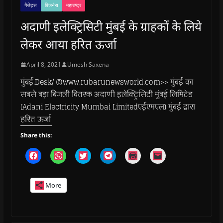
गैजेट्स
बिजनेस
महाराष्ट्र
अदाणी इलेक्ट्रिसिटी मुंबई के ग्राहकों के लिये
लेकर आया हरित ऊर्जा
April 8, 2021
Umesh Saxena
मुंबई.Desk/ @www.rubarunewsworld.com>> मुंबई का
सबसे बड़ा बिजली वितरक अदाणी इलेक्ट्रिसिटी मुंबई लिमिटेड
(Adani Electricity Mumbai Limitedएईएमएल) मुंबई द्वारा
हरित ऊर्जा
Share this:
C
C
C
C
C
C
l
l
l
l
l
l
i
i
i
i
i
i
c
c
c
c
c
c
k
k
k
k
k
k
More
t
t
t
t
t
t
o
o
o
o
o
o
s
s
s
s
p
e
h
h
h
h
r
m
a
a
a
a
i
a
r
r
r
r
n
i