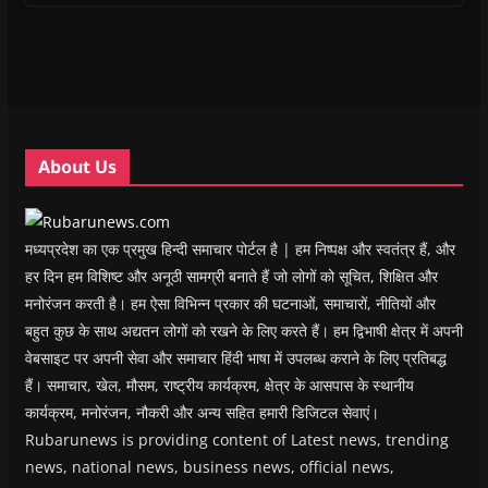
i
i
n
i
w
p
n
n
n
n
)
e
n
n
e
n
n
e
e
w
e
s
w
w
w
w
i
w
w
i
w
n
i
i
n
i
n
n
n
d
n
e
d
d
o
d
w
o
o
w
o
w
w
w
)
w
i
About Us
)
)
)
n
d
o
w
)
मध्यप्रदेश का एक प्रमुख हिन्दी समाचार पोर्टल है | हम निष्पक्ष और स्वतंत्र हैं, और
हर दिन हम विशिष्ट और अनूठी सामग्री बनाते हैं जो लोगों को सूचित, शिक्षित और
मनोरंजन करती है। हम ऐसा विभिन्न प्रकार की घटनाओं, समाचारों, नीतियों और
बहुत कुछ के साथ अद्यतन लोगों को रखने के लिए करते हैं। हम द्विभाषी क्षेत्र में अपनी
वेबसाइट पर अपनी सेवा और समाचार हिंदी भाषा में उपलब्ध कराने के लिए प्रतिबद्ध
हैं। समाचार, खेल, मौसम, राष्ट्रीय कार्यक्रम, क्षेत्र के आसपास के स्थानीय
कार्यक्रम, मनोरंजन, नौकरी और अन्य सहित हमारी डिजिटल सेवाएं।
Rubarunews is providing content of Latest news, trending
news, national news, business news, official news,