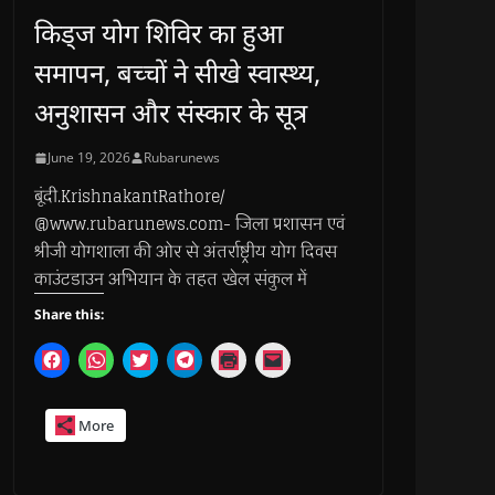
किड्ज योग शिविर का हुआ
समापन, बच्चों ने सीखे स्वास्थ्य,
अनुशासन और संस्कार के सूत्र
June 19, 2026
Rubarunews
बूंदी.KrishnakantRathore/
@www.rubarunews.com- जिला प्रशासन एवं
श्रीजी योगशाला की ओर से अंतर्राष्ट्रीय योग दिवस
काउंटडाउन अभियान के तहत खेल संकुल में
Share this:
C
C
C
C
C
C
l
l
l
l
l
l
i
i
i
i
i
i
c
c
c
c
c
c
k
k
k
k
k
k
More
t
t
t
t
t
t
o
o
o
o
o
o
s
s
s
s
p
e
h
h
h
h
r
m
a
a
a
a
i
a