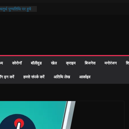
तुर्थ पुण्यतिथि पर हुये
ाण्ड पाठ में भक्ति रस में
 समाज को केवल वोट बैंक
ारी नहीं दी – सैफी
 रहे जितेन्द्र को मौके
आ नामांतरण
िन पर हुआ 26 यूनिट
थ्य
कोरोनॉ
बॉलीवुड
खेल
क्राइम
बिजनेस
मनोरंजन
शि
ी प्रशासन की तत्परता:
वाह प्रमाण-पत्र
ॉग इन करें
हमसे संपर्क करें
अतिथि लेख
आर्काइव