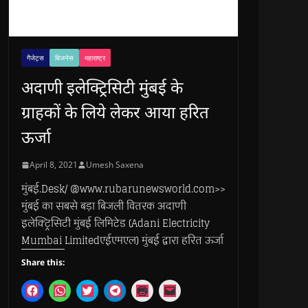
गैजेट्स
बिजनेस
महाराष्ट्र
अदाणी इलेक्ट्रिसिटी मुंबई के
ग्राहकों के लिये लेकर आया हरित
ऊर्जा
April 8, 2021
Umesh Saxena
मुंबई.Desk/ @www.rubarunewsworld.com>>
मुंबई का सबसे बड़ा बिजली वितरक अदाणी
इलेक्ट्रिसिटी मुंबई लिमिटेड (Adani Electricity
Mumbai Limitedएईएमएल) मुंबई द्वारा हरित ऊर्जा
Share this:
C
C
C
C
C
C
l
l
l
l
l
l
i
i
i
i
i
i