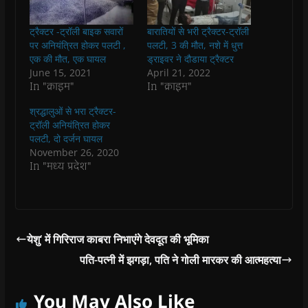
c
a
i
l
n
k
e
t
t
e
s
t
b
s
t
g
i
o
ट्रैक्टर -ट्रॉली बाइक सवारों
बारातियों से भरी ट्रैक्टर-ट्रॉली
o
A
e
r
n
a
o
p
r
a
n
f
पर अनियंत्रित होकर पलटी ,
पलटी, 3 की मौत, नशे में धुत्त
k
p
(
m
e
r
एक की मौत, एक घायल
ड्राइवर ने दौडाया ट्रैक्टर
(
(
O
(
w
i
O
O
p
O
w
e
June 15, 2021
April 21, 2022
p
p
e
p
i
n
In "क्राइम"
In "क्राइम"
e
e
n
e
n
d
n
n
s
n
d
(
s
s
i
s
o
O
श्रद्धालुओं से भरा ट्रैक्टर-
i
i
n
i
w
p
n
n
n
n
)
e
ट्रॉली अनियंत्रित होकर
n
n
e
n
n
पलटी, दो दर्जन घायल
e
e
w
e
s
w
w
w
w
i
November 26, 2020
w
w
i
w
n
In "मध्य प्रदेश"
i
i
n
i
n
n
n
d
n
e
d
d
o
d
w
o
o
w
o
w
w
w
)
w
i
)
)
)
n
d
o
येशु‘ में गिरिराज काबरा निभाएंगे देवदूत की भूमिका
w
)
पति-पत्नी में झगड़ा, पति ने गोली मारकर की आत्महत्या
You May Also Like