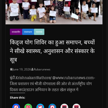
ताजातरीन
राजस्थान
स्वास्थ्य
किड्ज योग शिविर का हुआ समापन, बच्चों
ने सीखे स्वास्थ्य, अनुशासन और संस्कार के
सूत्र
June 19, 2026
Rubarunews
बूंदी.KrishnakantRathore/ @www.rubarunews.com-
जिला प्रशासन एवं श्रीजी योगशाला की ओर से अंतर्राष्ट्रीय योग
दिवस काउंटडाउन अभियान के तहत खेल संकुल में
Share this:
C
C
C
C
C
C