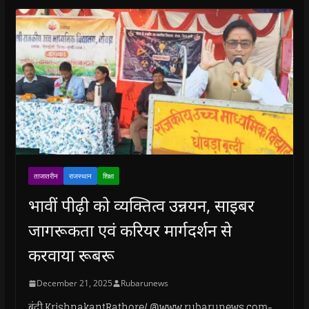
ताजातरीन
राजस्थान
शिक्षा
भावीं पीढ़ी को व्यक्तित्व उन्नयन, साइबर
जागरूकता एवं करियर मार्गदर्शन से
करवाया रूबरू
December 21, 2025
Rubarunews
बूंदी.KrishnakantRathore/ @www.rubarunews.com-