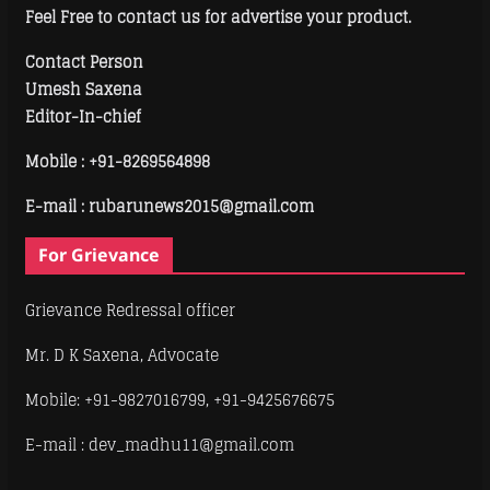
Feel Free to contact us for advertise your product.
Contact Person
Umesh Saxena
Editor-In-chief
Mobile :
+91-8269564898
E-mail : rubarunews2015@gmail.com
For Grievance
Grievance Redressal officer
Mr. D K Saxena, Advocate
Mobile: +91-9827016799, +91-9425676675
E-mail : dev_madhu11@gmail.com