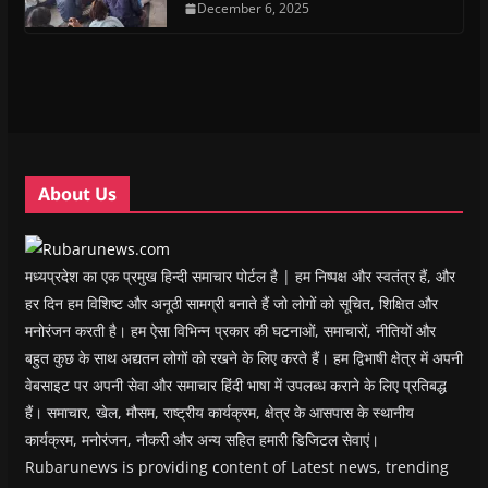
n
n
s
December 6, 2025
n
d
(
s
s
i
s
o
O
i
i
n
i
w
p
n
n
n
n
)
e
n
n
e
n
n
e
e
w
e
s
w
w
w
w
i
w
w
i
w
n
i
i
n
i
n
n
n
d
n
e
d
d
o
d
w
o
o
w
o
w
w
w
)
w
i
About Us
)
)
)
n
d
o
w
)
मध्यप्रदेश का एक प्रमुख हिन्दी समाचार पोर्टल है | हम निष्पक्ष और स्वतंत्र हैं, और
हर दिन हम विशिष्ट और अनूठी सामग्री बनाते हैं जो लोगों को सूचित, शिक्षित और
मनोरंजन करती है। हम ऐसा विभिन्न प्रकार की घटनाओं, समाचारों, नीतियों और
बहुत कुछ के साथ अद्यतन लोगों को रखने के लिए करते हैं। हम द्विभाषी क्षेत्र में अपनी
वेबसाइट पर अपनी सेवा और समाचार हिंदी भाषा में उपलब्ध कराने के लिए प्रतिबद्ध
हैं। समाचार, खेल, मौसम, राष्ट्रीय कार्यक्रम, क्षेत्र के आसपास के स्थानीय
कार्यक्रम, मनोरंजन, नौकरी और अन्य सहित हमारी डिजिटल सेवाएं।
Rubarunews is providing content of Latest news, trending