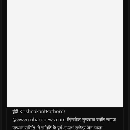
बूंदी.KrishnakantRathore/
@www.rubarunews.com-त्रिलोक सुरलाया स्मृति समाज
उत्थान समिति ने समिति के पूर्व अध्यक्ष राजेंद्र जैन लाला