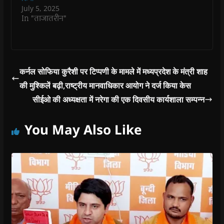
o
o
w
o
w
July 5, 2025
w
w
)
w
i
In "ताजातरीन"
)
)
)
n
d
o
w
)
कर्नल सोफिया कुरैशी पर टिप्पणी के मामले में मध्यप्रदेश के मंत्री शाह
की मुश्किलें बढ़ी,राष्ट्रीय मानवाधिकार आयोग ने दर्ज किया केस
सीईओ की अध्यक्षता में नरेगा की एक दिवसीय कार्यशाला सम्पन्न
You May Also Like