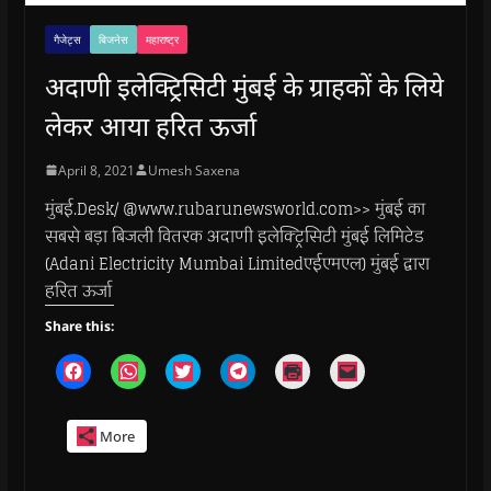
गैजेट्स
बिजनेस
महाराष्ट्र
अदाणी इलेक्ट्रिसिटी मुंबई के ग्राहकों के लिये
लेकर आया हरित ऊर्जा
April 8, 2021
Umesh Saxena
मुंबई.Desk/ @www.rubarunewsworld.com>> मुंबई का
सबसे बड़ा बिजली वितरक अदाणी इलेक्ट्रिसिटी मुंबई लिमिटेड
(Adani Electricity Mumbai Limitedएईएमएल) मुंबई द्वारा
हरित ऊर्जा
Share this:
C
C
C
C
C
C
l
l
l
l
l
l
i
i
i
i
i
i
c
c
c
c
c
c
k
k
k
k
k
k
More
t
t
t
t
t
t
o
o
o
o
o
o
s
s
s
s
p
e
h
h
h
h
r
m