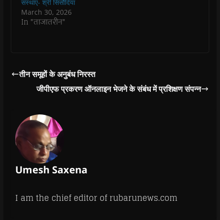
संस्थाएं- श्री सिसौदिया
)
)
)
n
d
March 30, 2026
o
In "ताजातरीन"
w
)
तीन समूहों के अनुबंध निरस्त
जीपीएफ प्रकरण ऑनलाइन भेजने के संबंध में प्रशिक्षण संपन्न
Umesh Saxena
I am the chief editor of rubarunews.com