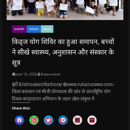
ताजातरीन
राजस्थान
स्वास्थ्य
किड्ज योग शिविर का हुआ समापन, बच्चों
ने सीखे स्वास्थ्य, अनुशासन और संस्कार के
सूत्र
June 19, 2026
Rubarunews
बूंदी.KrishnakantRathore/ @www.rubarunews.com-
जिला प्रशासन एवं श्रीजी योगशाला की ओर से अंतर्राष्ट्रीय योग
दिवस काउंटडाउन अभियान के तहत खेल संकुल में
Share this:
C
C
C
C
C
C
l
l
l
l
l
l
i
i
i
i
i
i