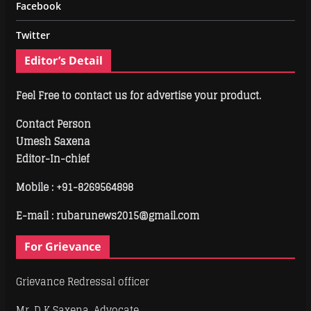
Facebook
Twitter
Editor’s Detail
Feel Free to contact us for advertise your product.
Contact Person
Umesh Saxena
Editor-In-chief
Mobile :
+91-8269564898
E-mail : rubarunews2015@gmail.com
For Grievance
Grievance Redressal officer
Mr. D K Saxena, Advocate