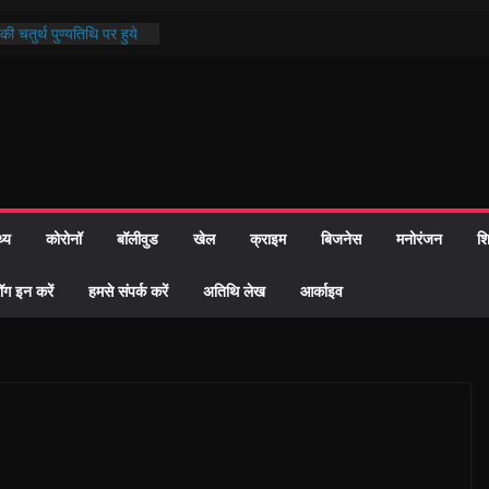
ी चतुर्थ पुण्यतिथि पर हुये
्दरकाण्ड पाठ में भक्ति रस में
ौहार समाज को केवल वोट बैंक
गीदारी नहीं दी – सैफी
ी
 भटक रहे जितेन्द्र को मौके
 हुआ नामांतरण
न्मदिन पर हुआ 26 यूनिट
थ्य
कोरोनॉ
बॉलीवुड
खेल
क्राइम
बिजनेस
मनोरंजन
शि
 दिखी प्रशासन की तत्परता:
6 विवाह प्रमाण-पत्र
ॉग इन करें
हमसे संपर्क करें
अतिथि लेख
आर्काइव