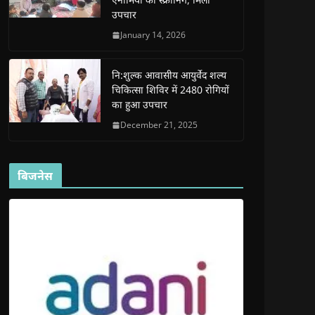
d
d
o
d
w
उपचार
o
o
w
o
w
w
w
)
w
i
)
)
)
n
January 14, 2026
d
o
w
)
नि:शुल्क आवासीय आयुर्वेद शल्य
चिकित्सा शिविर में 2480 रोगियों
का हुआ उपचार
December 21, 2025
बिजनेस