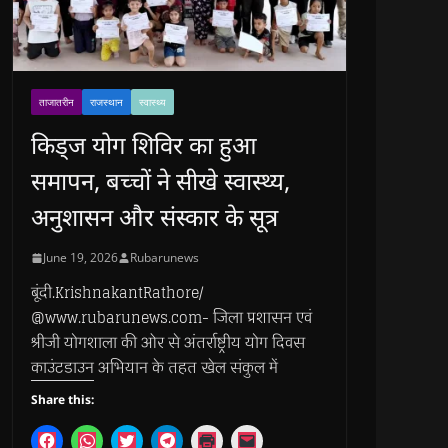
ताजातरीन
राजस्थान
स्वास्थ्य
किड्ज योग शिविर का हुआ
समापन, बच्चों ने सीखे स्वास्थ्य,
अनुशासन और संस्कार के सूत्र
June 19, 2026
Rubarunews
बूंदी.KrishnakantRathore/
@www.rubarunews.com- जिला प्रशासन एवं
श्रीजी योगशाला की ओर से अंतर्राष्ट्रीय योग दिवस
काउंटडाउन अभियान के तहत खेल संकुल में
Share this:
C
C
C
C
C
C