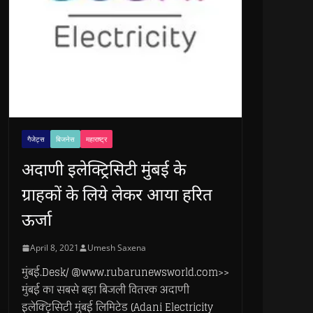
गैजेट्स
बिजनेस
महाराष्ट्र
अदाणी इलेक्ट्रिसिटी मुंबई के
ग्राहकों के लिये लेकर आया हरित
ऊर्जा
April 8, 2021
Umesh Saxena
मुंबई.Desk/ @www.rubarunewsworld.com>>
मुंबई का सबसे बड़ा बिजली वितरक अदाणी
इलेक्ट्रिसिटी मुंबई लिमिटेड (Adani Electricity