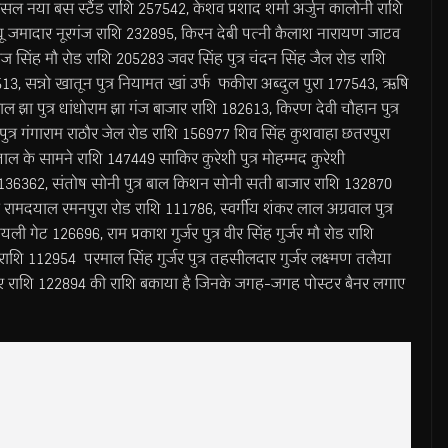
ंसल नया बस स्टैंड राशि 257542, केशव प्रशाद शर्मा अर्जुन कालोनी राशि
थू जमादार नूरगंज राशि 232895, किरन देबी पत्नी कैलाश नारायण जाटव
िवराज सिंह मौ रोड राशि 205283 जवर सिंह पुत्र चंदन सिंह जैल रोड राशि
513, सन्नो खातून पुत्र नियामत खां उर्फ फकीरा अब्दुल पुरा 177543, ऋषि
लाल झा पुत्र धांधोराम झा गंज बाजार राशि 182613, किरण देवी चौहान पुत्र
 पुत्र गंगाराम राठौर जेल रोड राशि 156977 शिव सिंह कुशवाहा छतरपुरा
ाल के सामने राशि 147449 साकिर कुरेशी पुत्र मोहम्मद कुरेशी
हा 136362, संतोष सोनी पुत्र बाल किशन सोनी सती बाजार राशि 132870
्र रामदयाल रमनपुरा रोड राशि 111786, स्वर्गीय शंकर लाल अग्रवाल पुत्र
ी गेट 126696, राम प्रकाश गुर्जर पुत्र वीर सिंह गुर्जर मौ रोड राशि
नगर राशि 112954 परमाल सिंह गुर्जर पुत्र तहसीलदार गुर्जर लक्ष्मण तलैया
र राशि 122894 की राशि बकाया है जिनके जगह-जगह पोस्टर बैनर लगाए