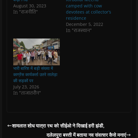
p
p
e
p
i
n
August 30, 2023
camped with cow
e
e
n
e
n
d
n
n
s
n
d
(
In "राजनीति"
devotees at collector’s
s
s
i
s
o
O
residence
i
i
n
i
w
p
n
n
n
n
)
e
December 5, 2022
n
n
e
n
n
In "राजस्थान"
e
e
w
e
s
w
w
w
w
i
w
w
i
w
n
i
i
n
i
n
n
n
d
n
e
d
d
o
d
w
o
o
w
o
w
w
w
)
w
i
)
)
)
n
d
भारी बारिश में बड़ी संख्या में
o
काग्रेंस कार्यकर्ता उतरे तालेड़ा
w
)
की सड़कों पर
July 23, 2026
In "ताजातरीन"
शामलात शोध यात्रा रथ को सीईओ ने दिखाई हरी झंडी,
दलेलपुरा बस्ती में बताया नव संवत्सर कैसे मनाएं