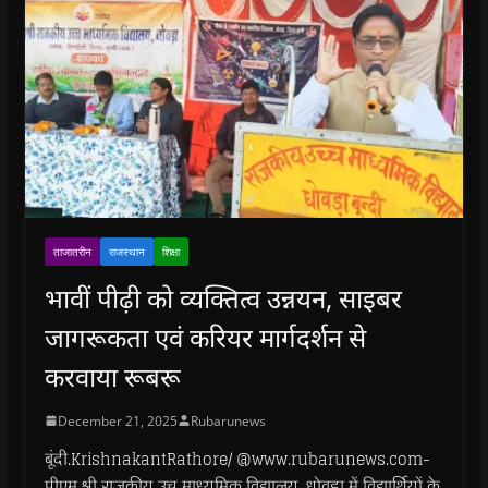
ताजातरीन
राजस्थान
शिक्षा
भावीं पीढ़ी को व्यक्तित्व उन्नयन, साइबर
जागरूकता एवं करियर मार्गदर्शन से
करवाया रूबरू
December 21, 2025
Rubarunews
बूंदी.KrishnakantRathore/ @www.rubarunews.com-
पीएम श्री राजकीय उच्च माध्यमिक विद्यालय, धोवड़ा में विद्यार्थियों के