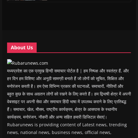
i
i
n
i
w
p
n
n
n
n
)
e
n
n
e
n
n
e
e
w
e
s
w
w
w
w
i
w
w
i
w
n
i
i
n
i
n
n
n
d
n
e
d
d
o
d
w
o
o
w
o
w
w
w
)
w
i
About Us
)
)
)
n
d
o
w
)
मध्यप्रदेश का एक प्रमुख हिन्दी समाचार पोर्टल है | हम निष्पक्ष और स्वतंत्र हैं, और
हर दिन हम विशिष्ट और अनूठी सामग्री बनाते हैं जो लोगों को सूचित, शिक्षित और
मनोरंजन करती है। हम ऐसा विभिन्न प्रकार की घटनाओं, समाचारों, नीतियों और
बहुत कुछ के साथ अद्यतन लोगों को रखने के लिए करते हैं। हम द्विभाषी क्षेत्र में अपनी
वेबसाइट पर अपनी सेवा और समाचार हिंदी भाषा में उपलब्ध कराने के लिए प्रतिबद्ध
हैं। समाचार, खेल, मौसम, राष्ट्रीय कार्यक्रम, क्षेत्र के आसपास के स्थानीय
कार्यक्रम, मनोरंजन, नौकरी और अन्य सहित हमारी डिजिटल सेवाएं।
Rubarunews is providing content of Latest news, trending
news, national news, business news, official news,