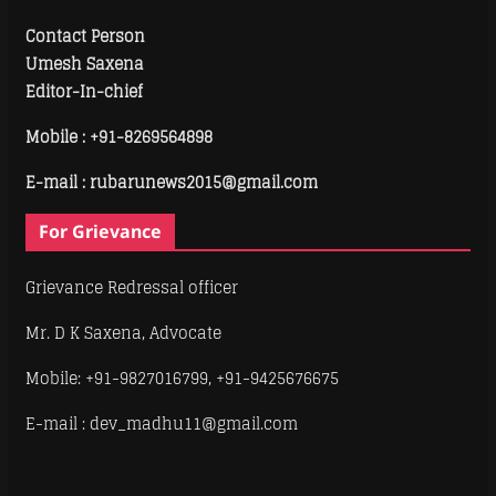
Contact Person
Umesh Saxena
Editor-In-chief
Mobile :
+91-8269564898
E-mail : rubarunews2015@gmail.com
For Grievance
Grievance Redressal officer
Mr. D K Saxena, Advocate
Mobile: +91-9827016799, +91-9425676675
E-mail : dev_madhu11@gmail.com