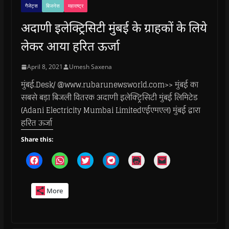
गैजेट्स
बिजनेस
महाराष्ट्र
अदाणी इलेक्ट्रिसिटी मुंबई के ग्राहकों के लिये
लेकर आया हरित ऊर्जा
April 8, 2021
Umesh Saxena
मुंबई.Desk/ @www.rubarunewsworld.com>> मुंबई का
सबसे बड़ा बिजली वितरक अदाणी इलेक्ट्रिसिटी मुंबई लिमिटेड
(Adani Electricity Mumbai Limitedएईएमएल) मुंबई द्वारा
हरित ऊर्जा
Share this:
C
C
C
C
C
C
l
l
l
l
l
l
i
i
i
i
i
i
c
c
c
c
c
c
k
k
k
k
k
k
More
t
t
t
t
t
t
o
o
o
o
o
o
s
s
s
s
p
e
h
h
h
h
r
m
a
a
a
a
i
a
r
r
r
r
n
i