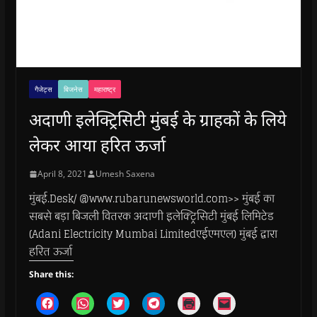
गैजेट्स
बिजनेस
महाराष्ट्र
अदाणी इलेक्ट्रिसिटी मुंबई के ग्राहकों के लिये
लेकर आया हरित ऊर्जा
April 8, 2021
Umesh Saxena
मुंबई.Desk/ @www.rubarunewsworld.com>> मुंबई का
सबसे बड़ा बिजली वितरक अदाणी इलेक्ट्रिसिटी मुंबई लिमिटेड
(Adani Electricity Mumbai Limitedएईएमएल) मुंबई द्वारा
हरित ऊर्जा
Share this:
C
C
C
C
C
C
l
l
l
l
l
l