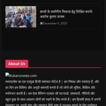
o
A
e
r
n
a
o
p
r
a
n
f
k
p
(
m
e
r
(
(
O
(
w
i
बच्चों के सर्वांगीण विकास हेतु शिक्षित बनाएँ-
O
O
p
O
w
e
अशोक कुमार शाक्य
p
p
e
p
i
n
e
e
n
e
n
d
n
n
s
December 6, 2025
n
d
(
s
s
i
s
o
O
i
i
n
i
w
p
n
n
n
n
)
e
n
n
e
n
n
e
e
w
e
s
w
w
w
w
i
w
w
i
w
n
i
i
n
i
n
n
n
d
n
e
d
d
o
d
w
o
o
w
o
w
w
w
)
w
i
About Us
)
)
)
n
d
o
w
)
मध्यप्रदेश का एक प्रमुख हिन्दी समाचार पोर्टल है | हम निष्पक्ष और स्वतंत्र हैं, और
हर दिन हम विशिष्ट और अनूठी सामग्री बनाते हैं जो लोगों को सूचित, शिक्षित और
मनोरंजन करती है। हम ऐसा विभिन्न प्रकार की घटनाओं, समाचारों, नीतियों और
बहुत कुछ के साथ अद्यतन लोगों को रखने के लिए करते हैं। हम द्विभाषी क्षेत्र में अपनी
वेबसाइट पर अपनी सेवा और समाचार हिंदी भाषा में उपलब्ध कराने के लिए प्रतिबद्ध