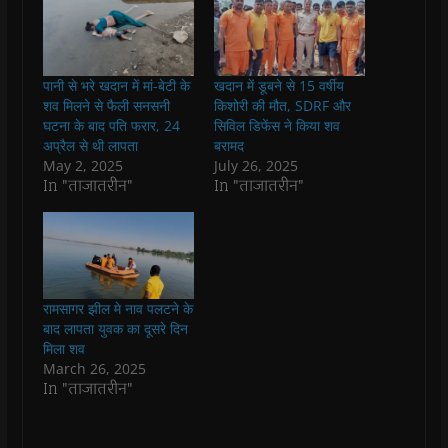
n
n
n
n
O
l
F
W
T
T
p
i
a
h
w
e
e
n
c
a
i
l
n
k
e
t
t
e
s
t
b
s
t
g
i
o
पानी से भरे खदान में मां-बेटी के
खदान में डूबने से 15 वर्षीय
o
A
e
r
n
a
o
p
r
a
n
f
शव मिलने से फैली सनसनी
किशोरी की मौत, SDRF और
k
p
(
m
e
r
घटना के बाद पति फरार, 24
सिविल डिफेंस ने किया शव
(
(
O
(
w
i
O
O
p
O
w
e
अप्रैल से थी लापता
बरामद
p
p
e
p
i
n
May 2, 2025
July 26, 2025
e
e
n
e
n
d
n
n
s
n
d
(
In "ताजातरीन"
In "ताजातरीन"
s
s
i
s
o
O
i
i
n
i
w
p
n
n
n
n
)
e
n
n
e
n
n
e
e
w
e
s
w
w
w
w
i
w
w
i
w
n
i
i
n
i
n
n
n
d
n
e
रामसागर झील मे नाव पलटने के
d
d
o
d
w
o
o
w
o
w
बाद लापता युवक का दूसरे दिन
w
w
)
w
i
मिला शव
)
)
)
n
d
March 26, 2025
o
In "ताजातरीन"
w
)