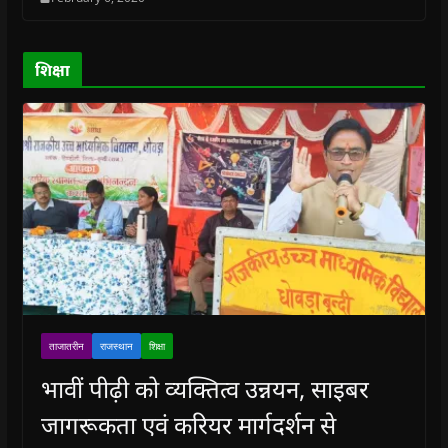
o
o
w
o
w
w
w
)
w
i
)
)
)
n
d
o
शिक्षा
w
)
ताजातरीन
राजस्थान
शिक्षा
भावीं पीढ़ी को व्यक्तित्व उन्नयन, साइबर
जागरूकता एवं करियर मार्गदर्शन से