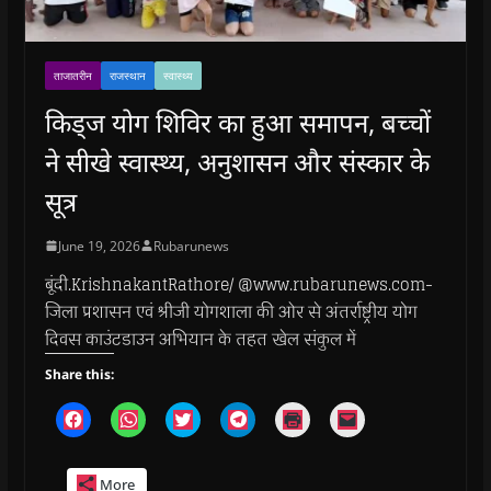
ताजातरीन
राजस्थान
स्वास्थ्य
किड्ज योग शिविर का हुआ समापन, बच्चों
ने सीखे स्वास्थ्य, अनुशासन और संस्कार के
सूत्र
June 19, 2026
Rubarunews
बूंदी.KrishnakantRathore/ @www.rubarunews.com-
जिला प्रशासन एवं श्रीजी योगशाला की ओर से अंतर्राष्ट्रीय योग
दिवस काउंटडाउन अभियान के तहत खेल संकुल में
Share this:
C
C
C
C
C
C
l
l
l
l
l
l
i
i
i
i
i
i
c
c
c
c
c
c
k
k
k
k
k
k
More
t
t
t
t
t
t