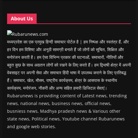
n
n
d
n
e
d
d
o
d
w
o
o
w
o
w
w
w
)
w
i
About Us
)
)
)
n
d
o
w
)
मध्यप्रदेश का एक प्रमुख हिन्दी समाचार पोर्टल है | हम निष्पक्ष और स्वतंत्र हैं, और
हर दिन हम विशिष्ट और अनूठी सामग्री बनाते हैं जो लोगों को सूचित, शिक्षित और
मनोरंजन करती है। हम ऐसा विभिन्न प्रकार की घटनाओं, समाचारों, नीतियों और
बहुत कुछ के साथ अद्यतन लोगों को रखने के लिए करते हैं। हम द्विभाषी क्षेत्र में अपनी
वेबसाइट पर अपनी सेवा और समाचार हिंदी भाषा में उपलब्ध कराने के लिए प्रतिबद्ध
हैं। समाचार, खेल, मौसम, राष्ट्रीय कार्यक्रम, क्षेत्र के आसपास के स्थानीय
कार्यक्रम, मनोरंजन, नौकरी और अन्य सहित हमारी डिजिटल सेवाएं।
Rubarunews is providing content of Latest news, trending
news, national news, business news, official news,
busniess news, Madhya pradesh news & Various other
state news, Political news, Youtube channel Rubarunews
and google web stories.