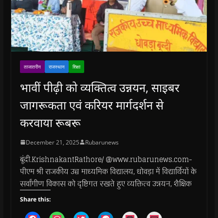
ताजातरीन
राजस्थान
शिक्षा
भावीं पीढ़ी को व्यक्तित्व उन्नयन, साइबर
जागरूकता एवं करियर मार्गदर्शन से
करवाया रूबरू
December 21, 2025
Rubarunews
बूंदी.KrishnakantRathore/ @www.rubarunews.com-
पीएम श्री राजकीय उच्च माध्यमिक विद्यालय, धोवड़ा में विद्यार्थियों के
सर्वांगीण विकास को दृष्टिगत रखते हुए व्यक्तित्व उन्नयन, शैक्षिक
Share this:
C
C
C
C
C
C