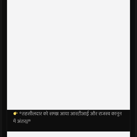
*तहसीलदार को समझ आया आरटीआई और राजस्व कानून
में अंतर//*