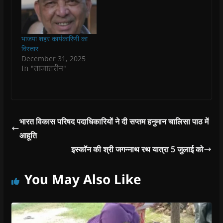
n
n
n
n
)
e
n
n
e
n
n
e
e
w
e
s
w
w
w
w
i
w
w
i
w
n
i
i
n
i
n
भाजपा शहर कार्यकारिणी का
n
n
d
n
e
विस्तार
d
d
o
d
w
o
o
w
o
w
December 31, 2025
w
w
)
w
i
In "ताजातरीन"
)
)
)
n
d
o
w
)
भारत विकास परिषद पदाधिकारियों ने दी सप्तम हनुमान चालिसा पाठ में
आहूति
इस्कॉन की श्री जगन्नाथ रथ यात्रा 5 जुलाई को
You May Also Like