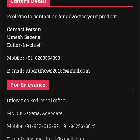
Editor’s Detail
Feel Free to contact us for advertise your product.
Contact Person
Umesh Saxena
Editor-In-chief
Mobile :
+91-8269564898
E-mail : rubarunews2015@gmail.com
For Grievance
Grievance Redressal officer
Mr. D K Saxena, Advocate
Mobile: +91-9827016799, +91-9425676675
E-mail : dev_madhu11@gmail.com