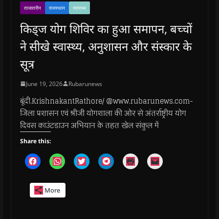
ताजातरीन
राजस्थान
स्वास्थ्य
किड्ज योग शिविर का हुआ समापन, बच्चों
ने सीखे स्वास्थ्य, अनुशासन और संस्कार के
सूत्र
June 19, 2026
Rubarunews
बूंदी.KrishnakantRathore/ @www.rubarunews.com-
जिला प्रशासन एवं श्रीजी योगशाला की ओर से अंतर्राष्ट्रीय योग
दिवस काउंटडाउन अभियान के तहत खेल संकुल में
Share this:
C
C
C
C
C
C
l
l
l
l
l
l
i
i
i
i
i
i
c
c
c
c
c
c
k
k
k
k
k
k
More
t
t
t
t
t
t
o
o
o
o
o
o
s
s
s
s
p
e
h
h
h
h
r
m
a
a
a
a
i
a