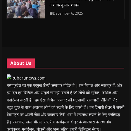
O
O
p
O
w
e
अशोक कुमार शाक्य
p
p
e
p
i
n
e
e
n
e
n
d
n
n
s
December 6, 2025
n
d
(
s
s
i
s
o
O
i
i
n
i
w
p
n
n
n
n
)
e
n
n
e
n
n
e
e
w
e
s
w
w
w
w
i
w
w
i
w
n
i
i
n
i
n
n
n
d
n
e
d
d
o
d
w
o
o
w
o
w
w
w
)
w
i
About Us
)
)
)
n
d
o
w
)
मध्यप्रदेश का एक प्रमुख हिन्दी समाचार पोर्टल है | हम निष्पक्ष और स्वतंत्र हैं, और
हर दिन हम विशिष्ट और अनूठी सामग्री बनाते हैं जो लोगों को सूचित, शिक्षित और
मनोरंजन करती है। हम ऐसा विभिन्न प्रकार की घटनाओं, समाचारों, नीतियों और
बहुत कुछ के साथ अद्यतन लोगों को रखने के लिए करते हैं। हम द्विभाषी क्षेत्र में अपनी
वेबसाइट पर अपनी सेवा और समाचार हिंदी भाषा में उपलब्ध कराने के लिए प्रतिबद्ध
हैं। समाचार, खेल, मौसम, राष्ट्रीय कार्यक्रम, क्षेत्र के आसपास के स्थानीय
कार्यक्रम, मनोरंजन, नौकरी और अन्य सहित हमारी डिजिटल सेवाएं।