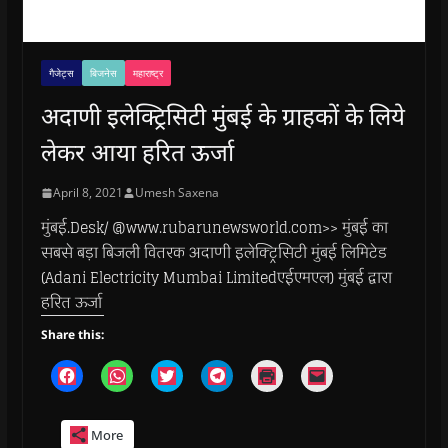
गैजेट्स
बिजनेस
महाराष्ट्र
अदाणी इलेक्ट्रिसिटी मुंबई के ग्राहकों के लिये
लेकर आया हरित ऊर्जा
April 8, 2021
Umesh Saxena
मुंबई.Desk/ @www.rubarunewsworld.com>> मुंबई का
सबसे बड़ा बिजली वितरक अदाणी इलेक्ट्रिसिटी मुंबई लिमिटेड
(Adani Electricity Mumbai Limitedएईएमएल) मुंबई द्वारा
हरित ऊर्जा
Share this:
C
C
C
C
C
C
l
l
l
l
l
l
i
i
i
i
i
i
c
c
c
c
c
c
k
k
k
k
k
k
More
t
t
t
t
t
t