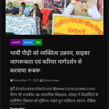
ताजातरीन
राजस्थान
शिक्षा
भावीं पीढ़ी को व्यक्तित्व उन्नयन, साइबर
जागरूकता एवं करियर मार्गदर्शन से
करवाया रूबरू
December 21, 2025
Rubarunews
बूंदी.KrishnakantRathore/ @www.rubarunews.com-
पीएम श्री राजकीय उच्च माध्यमिक विद्यालय, धोवड़ा में विद्यार्थियों के
सर्वांगीण विकास को दृष्टिगत रखते हुए व्यक्तित्व उन्नयन, शैक्षिक
Share this: