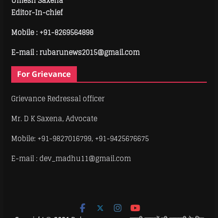
Umesh Saxena
Editor-In-chief
Mobile :
+91-8269564898
E-mail : rubarunews2015@gmail.com
For Grievance
Grievance Redressal officer
Mr. D K Saxena, Advocate
Mobile: +91-9827016799, +91-9425676675
E-mail : dev_madhu11@gmail.com