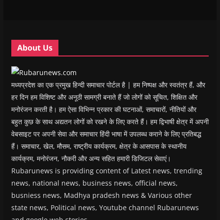
w
w
w
w
i
w
w
i
w
n
i
i
n
i
n
n
n
d
n
e
d
d
o
d
w
o
o
w
o
w
w
w
)
w
i
About Us
)
)
)
n
d
o
w
)
मध्यप्रदेश का एक प्रमुख हिन्दी समाचार पोर्टल है | हम निष्पक्ष और स्वतंत्र हैं, और
हर दिन हम विशिष्ट और अनूठी सामग्री बनाते हैं जो लोगों को सूचित, शिक्षित और
मनोरंजन करती है। हम ऐसा विभिन्न प्रकार की घटनाओं, समाचारों, नीतियों और
बहुत कुछ के साथ अद्यतन लोगों को रखने के लिए करते हैं। हम द्विभाषी क्षेत्र में अपनी
वेबसाइट पर अपनी सेवा और समाचार हिंदी भाषा में उपलब्ध कराने के लिए प्रतिबद्ध
हैं। समाचार, खेल, मौसम, राष्ट्रीय कार्यक्रम, क्षेत्र के आसपास के स्थानीय
कार्यक्रम, मनोरंजन, नौकरी और अन्य सहित हमारी डिजिटल सेवाएं।
Rubarunews is providing content of Latest news, trending
news, national news, business news, official news,
busniess news, Madhya pradesh news & Various other
state news, Political news, Youtube channel Rubarunews
and google web stories.