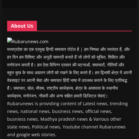
w
w
i
w
n
i
i
n
i
n
n
n
d
n
e
d
d
o
d
w
o
o
w
o
w
w
w
)
w
i
About Us
)
)
)
n
d
o
w
)
मध्यप्रदेश का एक प्रमुख हिन्दी समाचार पोर्टल है | हम निष्पक्ष और स्वतंत्र हैं, और
हर दिन हम विशिष्ट और अनूठी सामग्री बनाते हैं जो लोगों को सूचित, शिक्षित और
मनोरंजन करती है। हम ऐसा विभिन्न प्रकार की घटनाओं, समाचारों, नीतियों और
बहुत कुछ के साथ अद्यतन लोगों को रखने के लिए करते हैं। हम द्विभाषी क्षेत्र में अपनी
वेबसाइट पर अपनी सेवा और समाचार हिंदी भाषा में उपलब्ध कराने के लिए प्रतिबद्ध
हैं। समाचार, खेल, मौसम, राष्ट्रीय कार्यक्रम, क्षेत्र के आसपास के स्थानीय
कार्यक्रम, मनोरंजन, नौकरी और अन्य सहित हमारी डिजिटल सेवाएं।
Rubarunews is providing content of Latest news, trending
news, national news, business news, official news,
busniess news, Madhya pradesh news & Various other
state news, Political news, Youtube channel Rubarunews
and google web stories.