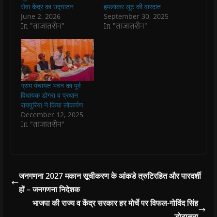
k
p
(
m
e
r
सेवा केंद्र का उद्घाटन
हमलाकर लूट की वारदात
(
(
O
(
w
i
O
O
p
O
w
e
June 2, 2026
September 30, 2025
p
p
e
p
i
n
In "ताजातरीन"
In "ताजातरीन"
e
e
n
e
n
d
n
n
s
n
d
(
s
s
i
s
o
O
i
i
n
i
w
p
n
n
n
n
)
e
n
n
e
n
n
e
e
w
e
s
w
w
w
w
i
w
w
i
w
n
i
i
n
i
n
ग्राम पंचायत भवन का पूर्व
n
n
d
n
e
विधायक डोगरा व प्रधान
d
d
o
d
w
o
o
w
o
w
रायपुरिया ने किया लोकार्पण
w
w
)
w
i
December 12, 2025
)
)
)
n
d
In "ताजातरीन"
o
w
)
जनगणना 2027 मकान सूचीकरण के आंकडे त्रुटिरहित और पारदर्शी
हों – जनगणना निदेशक
भाजपा की राज्य व केंद्र सरकार हर मोर्चे पर विफल-गोविंद सिंह
डोटासरा