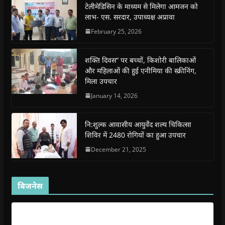
o
p
r
a
n
f
टेलीमेडिसिन के माध्यम से मिलेगा आमजन को
k
p
(
m
e
r
(
(
O
(
w
i
लाभ- एस. सरदार, उपाध्यक्ष अप्रावा
O
O
p
O
w
e
p
p
e
p
i
n
February 25, 2026
e
e
n
e
n
d
n
n
s
n
d
(
s
s
i
s
o
O
i
i
n
i
w
p
शक्ति दिवस” पर बच्चों, किशोरी बालिकाओं
n
n
n
n
)
e
n
n
e
n
n
और महिलाओं की हुई एनीमिया की स्क्रीनिंग,
e
e
w
e
s
मिला उपचार
w
w
w
w
i
w
w
i
w
n
i
i
n
i
n
January 14, 2026
n
n
d
n
e
d
d
o
d
w
o
o
w
o
w
w
w
)
w
i
नि:शुल्क आवासीय आयुर्वेद शल्य चिकित्सा
)
)
)
n
d
शिविर में 2480 रोगियों का हुआ उपचार
o
w
December 21, 2025
)
बिजनेस