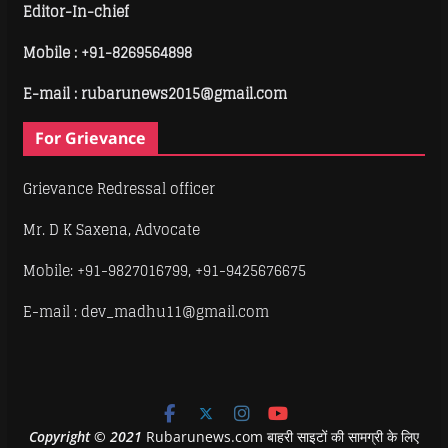
Editor-In-chief
Mobile :
+91-8269564898
E-mail : rubarunews2015@gmail.com
For Grievance
Grievance Redressal officer
Mr. D K Saxena, Advocate
Mobile: +91-9827016799, +91-9425676675
E-mail : dev_madhu11@gmail.com
Copyright
©
2021
Rubarunews.com बाहरी साइटों की सामग्री के लिए