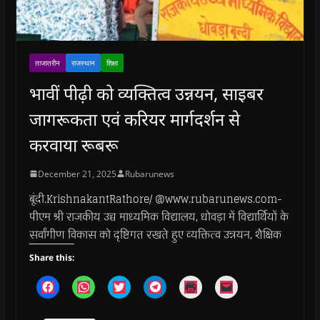
ताजातरीन
राजस्थान
शिक्षा
भावीं पीढ़ी को व्यक्तित्व उन्नयन, साइबर
जागरूकता एवं करियर मार्गदर्शन से
करवाया रूबरू
December 21, 2025
Rubarunews
बूंदी.KrishnakantRathore/ @www.rubarunews.com-
पीएम श्री राजकीय उच्च माध्यमिक विद्यालय, धोवड़ा में विद्यार्थियों के
सर्वांगीण विकास को दृष्टिगत रखते हुए व्यक्तित्व उन्नयन, शैक्षिक
Share this:
C
C
C
C
C
C
l
l
l
l
l
l
i
i
i
i
i
i
c
c
c
c
c
c