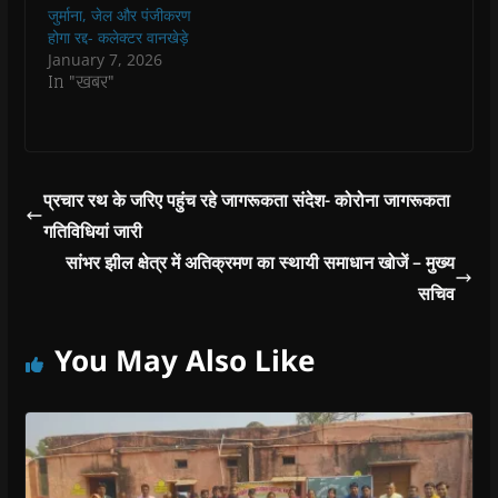
परिषद…
w
w
)
w
i
जुर्माना, जेल और पंजीकरण
)
)
)
n
होगा रद्द- कलेक्टर वानखेड़े
d
o
January 7, 2026
w
In "खबर"
)
प्रचार रथ के जरिए पहुंच रहे जागरूकता संदेश- कोरोना जागरूकता
गतिविधियां जारी
सांभर झील क्षेत्र में अतिक्रमण का स्थायी समाधान खोजें – मुख्य
सचिव
You May Also Like