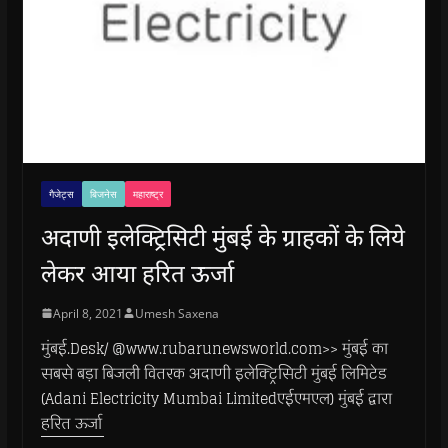
गैजेट्स
बिजनेस
महाराष्ट्र
अदाणी इलेक्ट्रिसिटी मुंबई के ग्राहकों के लिये
लेकर आया हरित ऊर्जा
April 8, 2021
Umesh Saxena
मुंबई.Desk/ @www.rubarunewsworld.com>> मुंबई का
सबसे बड़ा बिजली वितरक अदाणी इलेक्ट्रिसिटी मुंबई लिमिटेड
(Adani Electricity Mumbai Limitedएईएमएल) मुंबई द्वारा
हरित ऊर्जा