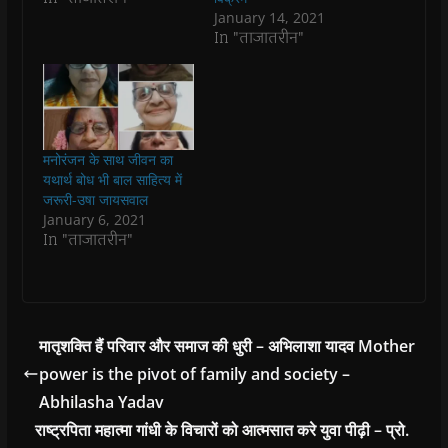
p
p
e
p
i
n
January 14, 2021
e
e
n
e
n
d
n
n
s
n
d
(
In "ताजातरीन"
s
s
i
s
o
O
i
i
n
i
w
p
n
n
n
n
)
e
n
n
e
n
n
e
e
w
e
s
w
w
w
w
i
w
w
i
w
n
i
i
n
i
n
n
n
d
n
e
मनोरंजन के साथ जीवन का
d
d
o
d
w
o
o
w
o
w
यथार्थ बोध भी बाल साहित्य में
w
w
)
w
i
जरूरी-उषा जायसवाल
)
)
)
n
d
January 6, 2021
o
In "ताजातरीन"
w
)
मातृशक्ति हैं परिवार और समाज की धुरी – अभिलाशा यादव Mother
power is the pivot of family and society –
Abhilasha Yadav
राष्ट्रपिता महात्मा गांधी के विचारों को आत्मसात करे युवा पीढ़ी – प्रो.