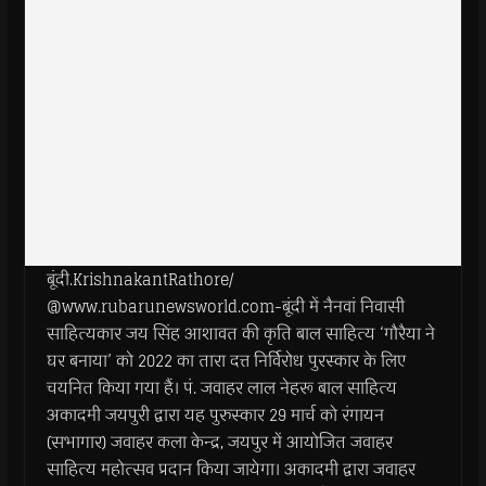
बूंदी.KrishnakantRathore/
@www.rubarunewsworld.com-बूंदी में नैनवां निवासी
साहित्यकार जय सिंह आशावत की कृति बाल साहित्य ‘गौरैया ने
घर बनाया’ को 2022 का तारा दत्त निर्विरोध पुरस्कार के लिए
चयनित किया गया हैं। पं. जवाहर लाल नेहरू बाल साहित्य
अकादमी जयपुरी द्वारा यह पुरुस्कार 29 मार्च को रंगायन
(सभागार) जवाहर कला केन्द्र, जयपुर में आयोजित जवाहर
साहित्य महोत्सव प्रदान किया जायेगा। अकादमी द्वारा जवाहर