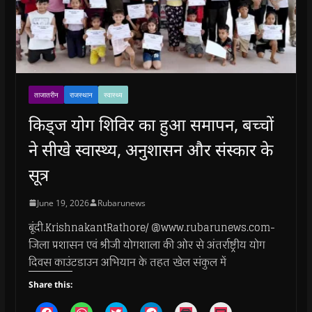
ताजातरीन
राजस्थान
स्वास्थ्य
किड्ज योग शिविर का हुआ समापन, बच्चों
ने सीखे स्वास्थ्य, अनुशासन और संस्कार के
सूत्र
June 19, 2026
Rubarunews
बूंदी.KrishnakantRathore/ @www.rubarunews.com-
जिला प्रशासन एवं श्रीजी योगशाला की ओर से अंतर्राष्ट्रीय योग
दिवस काउंटडाउन अभियान के तहत खेल संकुल में
Share this:
C
C
C
C
C
C