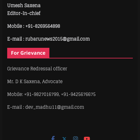
Umesh Saxena
Editor-In-chief
Mobile :
+91-8269564898
E-mail : rubarunews2015@gmail.com
For Grievance
Grievance Redressal officer
Mr. D K Saxena, Advocate
Mobile: +91-9827016799, +91-9425676675
E-mail : dev_madhu11@gmail.com