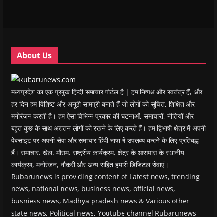
i
i
n
i
w
p
n
n
n
n
)
e
n
n
e
n
n
e
e
w
e
s
w
w
w
w
i
w
w
i
w
n
i
i
n
i
n
n
n
d
n
e
About Us
d
d
o
d
w
o
o
w
o
w
w
w
)
w
i
)
)
)
n
d
o
मध्यप्रदेश का एक प्रमुख हिन्दी समाचार पोर्टल है | हम निष्पक्ष और स्वतंत्र हैं, और
w
)
हर दिन हम विशिष्ट और अनूठी सामग्री बनाते हैं जो लोगों को सूचित, शिक्षित और
मनोरंजन करती है। हम ऐसा विभिन्न प्रकार की घटनाओं, समाचारों, नीतियों और
बहुत कुछ के साथ अद्यतन लोगों को रखने के लिए करते हैं। हम द्विभाषी क्षेत्र में अपनी
वेबसाइट पर अपनी सेवा और समाचार हिंदी भाषा में उपलब्ध कराने के लिए प्रतिबद्ध
हैं। समाचार, खेल, मौसम, राष्ट्रीय कार्यक्रम, क्षेत्र के आसपास के स्थानीय
कार्यक्रम, मनोरंजन, नौकरी और अन्य सहित हमारी डिजिटल सेवाएं।
Rubarunews is providing content of Latest news, trending
news, national news, business news, official news,
busniess news, Madhya pradesh news & Various other
state news, Political news, Youtube channel Rubarunews