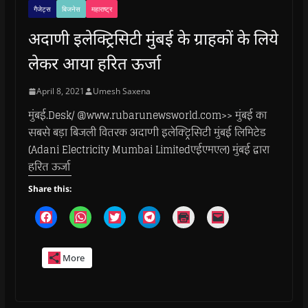
गैजेट्स
बिजनेस
महाराष्ट्र
अदाणी इलेक्ट्रिसिटी मुंबई के ग्राहकों के लिये
लेकर आया हरित ऊर्जा
April 8, 2021
Umesh Saxena
मुंबई.Desk/ @www.rubarunewsworld.com>> मुंबई का
सबसे बड़ा बिजली वितरक अदाणी इलेक्ट्रिसिटी मुंबई लिमिटेड
(Adani Electricity Mumbai Limitedएईएमएल) मुंबई द्वारा
हरित ऊर्जा
Share this:
C
C
C
C
C
C
l
l
l
l
l
l
i
i
i
i
i
i
c
c
c
c
c
c
k
k
k
k
k
k
More
t
t
t
t
t
t
o
o
o
o
o
o
s
s
s
s
p
e
h
h
h
h
r
m
a
a
a
a
i
a
r
r
r
r
n
i