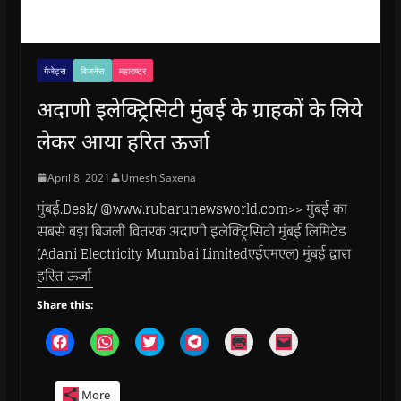
गैजेट्स
बिजनेस
महाराष्ट्र
अदाणी इलेक्ट्रिसिटी मुंबई के ग्राहकों के लिये
लेकर आया हरित ऊर्जा
April 8, 2021
Umesh Saxena
मुंबई.Desk/ @www.rubarunewsworld.com>> मुंबई का
सबसे बड़ा बिजली वितरक अदाणी इलेक्ट्रिसिटी मुंबई लिमिटेड
(Adani Electricity Mumbai Limitedएईएमएल) मुंबई द्वारा
हरित ऊर्जा
Share this:
C
C
C
C
C
C
l
l
l
l
l
l
i
i
i
i
i
i
c
c
c
c
c
c
k
k
k
k
k
k
More
t
t
t
t
t
t