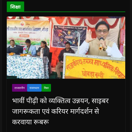
d
o
शिक्षा
w
)
ताजातरीन
राजस्थान
शिक्षा
भावीं पीढ़ी को व्यक्तित्व उन्नयन, साइबर
जागरूकता एवं करियर मार्गदर्शन से
करवाया रूबरू