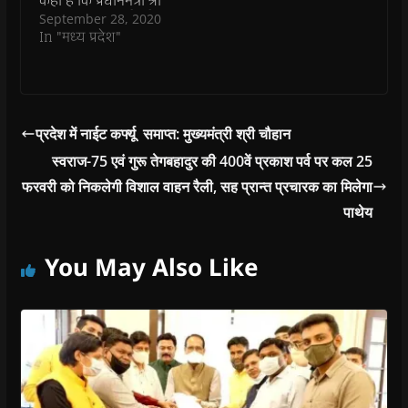
कहा है कि प्रधानमंत्री श्री
d
o
नरेन्द्र मोदी के मार्गदर्शन
September 28, 2020
w
और सहयोग से प्रदेश में
In "मध्य प्रदेश"
)
विकास-गाथा लिखी जा
रही है। इस विकास-गाथा
में नित नये अध्याय जुड़ेंगे।
मुख्यमंत्री श्री चौहान मुरैना
में 108 करोड़ रूपये की
प्रदेश में नाईट कर्फ्यू समाप्त: मुख्यमंत्री श्री चौहान
लागत से बने 1.5 कि.मी.
स्वराज-75 एवं गुरू तेगबहादुर की 400वें प्रकाश पर्व पर कल 25
लम्बे फ्लाई ओवर…
फरवरी को निकलेगी विशाल वाहन रैली, सह प्रान्त प्रचारक का मिलेगा
पाथेय
You May Also Like