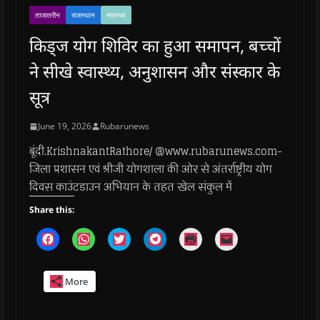
ताजातरीन
राजस्थान
स्वास्थ्य
किड्ज योग शिविर का हुआ समापन, बच्चों
ने सीखे स्वास्थ्य, अनुशासन और संस्कार के
सूत्र
June 19, 2026
Rubarunews
बूंदी.KrishnakantRathore/ @www.rubarunews.com-
जिला प्रशासन एवं श्रीजी योगशाला की ओर से अंतर्राष्ट्रीय योग
दिवस काउंटडाउन अभियान के तहत खेल संकुल में
Share this:
C
C
C
C
C
C
l
l
l
l
l
l
i
i
i
i
i
i
c
c
c
c
c
c
k
k
k
k
k
k
More
t
t
t
t
t
t
o
o
o
o
o
o
s
s
s
s
p
e
h
h
h
h
r
m