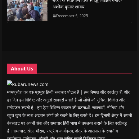
बच्चों के सर्वांगीण विकास हेतु शिक्षित बनाएँ-
O
O
p
O
w
e
अशोक कुमार शाक्य
p
p
e
p
i
n
e
e
n
e
n
d
n
n
s
December 6, 2025
n
d
(
s
s
i
s
o
O
i
i
n
i
w
p
n
n
n
n
)
e
n
n
e
n
n
e
e
w
e
s
w
w
w
w
i
w
w
i
w
n
i
i
n
i
n
n
n
d
n
e
d
d
o
d
w
o
o
w
o
w
w
w
)
w
i
About Us
)
)
)
n
d
o
w
)
मध्यप्रदेश का एक प्रमुख हिन्दी समाचार पोर्टल है | हम निष्पक्ष और स्वतंत्र हैं, और
हर दिन हम विशिष्ट और अनूठी सामग्री बनाते हैं जो लोगों को सूचित, शिक्षित और
मनोरंजन करती है। हम ऐसा विभिन्न प्रकार की घटनाओं, समाचारों, नीतियों और
बहुत कुछ के साथ अद्यतन लोगों को रखने के लिए करते हैं। हम द्विभाषी क्षेत्र में अपनी
वेबसाइट पर अपनी सेवा और समाचार हिंदी भाषा में उपलब्ध कराने के लिए प्रतिबद्ध
हैं। समाचार, खेल, मौसम, राष्ट्रीय कार्यक्रम, क्षेत्र के आसपास के स्थानीय
कार्यक्रम, मनोरंजन, नौकरी और अन्य सहित हमारी डिजिटल सेवाएं।