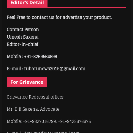
Editor’s Detail
Feel Free to contact us for advertise your product.
Contact Person
Umesh Saxena
Editor-In-chief
Mobile :
+91-8269564898
E-mail : rubarunews2015@gmail.com
For Grievance
Grievance Redressal officer
Mr. D K Saxena, Advocate
Mobile: +91-9827016799, +91-9425676675