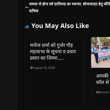
w
w
i
w
n
भव्यता से होगा वर्ष प्रतिपदा का स्वागत, शोभायात्रा हेतु सौंप
i
i
n
i
n
n
n
d
n
e
दायित्व
d
d
o
d
w
o
o
w
o
w
w
w
)
w
i
)
)
)
n
You May Also Like
d
o
w
)
मनोज शर्मा को गुर्जर गौड़
महासभा के सूचना व प्रचार
प्रसार का जिम्मा…..
August 16, 2020
आपकी 
कॉल से 
January