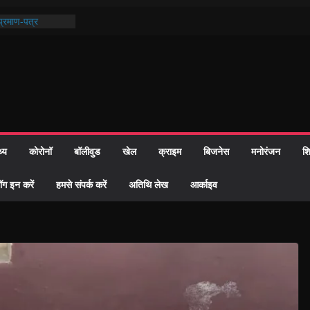
्रशासन की तत्परता:
प्रमाण-पत्र
थ पुण्यतिथि पर हुये
 पाठ में भक्ति रस में
ाज को केवल वोट बैंक
नहीं दी – सैफी
 जितेन्द्र को मौके
मांतरण
थ्य
कोरोनॉ
बॉलीवुड
खेल
क्राइम
बिजनेस
मनोरंजन
शि
पर हुआ 26 यूनिट
ॉग इन करें
हमसे संपर्क करें
अतिथि लेख
आर्काइव