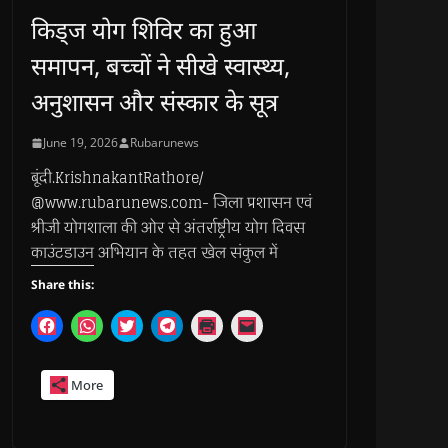
किड्ज योग शिविर का हुआ
समापन, बच्चों ने सीखे स्वास्थ्य,
अनुशासन और संस्कार के सूत्र
June 19, 2026
Rubarunews
बूंदी.KrishnakantRathore/
@www.rubarunews.com- जिला प्रशासन एवं
श्रीजी योगशाला की ओर से अंतर्राष्ट्रीय योग दिवस
काउंटडाउन अभियान के तहत खेल संकुल में
Share this:
C
C
C
C
C
C
l
l
l
l
l
l
i
i
i
i
i
i
c
c
c
c
c
c
k
k
k
k
k
k
More
t
t
t
t
t
t
o
o
o
o
o
o
s
s
s
s
p
e
h
h
h
h
r
m
a
a
a
a
i
a