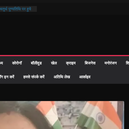
तुर्थ पुण्यतिथि पर हुये
ाण्ड पाठ में भक्ति रस में
 समाज को केवल वोट बैंक
ारी नहीं दी – सैफी
 रहे जितेन्द्र को मौके
आ नामांतरण
िन पर हुआ 26 यूनिट
थ्य
कोरोनॉ
बॉलीवुड
खेल
क्राइम
बिजनेस
मनोरंजन
शि
ी प्रशासन की तत्परता:
वाह प्रमाण-पत्र
ॉग इन करें
हमसे संपर्क करें
अतिथि लेख
आर्काइव