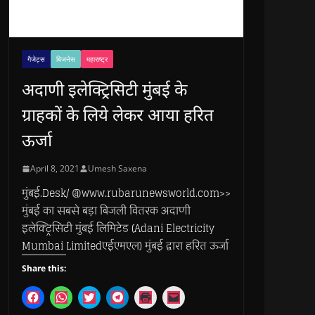
गैजेट्स
बिजनेस
महाराष्ट्र
अदाणी इलेक्ट्रिसिटी मुंबई के
ग्राहकों के लिये लेकर आया हरित
ऊर्जा
April 8, 2021
Umesh Saxena
मुंबई.Desk/ @www.rubarunewsworld.com>>
मुंबई का सबसे बड़ा बिजली वितरक अदाणी
इलेक्ट्रिसिटी मुंबई लिमिटेड (Adani Electricity
Mumbai Limitedएईएमएल) मुंबई द्वारा हरित ऊर्जा
Share this:
C
C
C
C
C
C
l
l
l
l
l
l
i
i
i
i
i
i