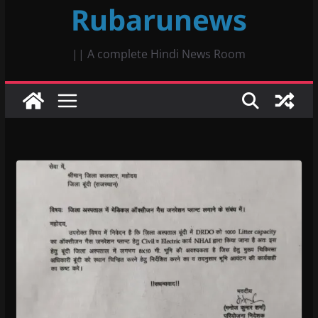
Rubarunews
|| A complete Hindi News Room