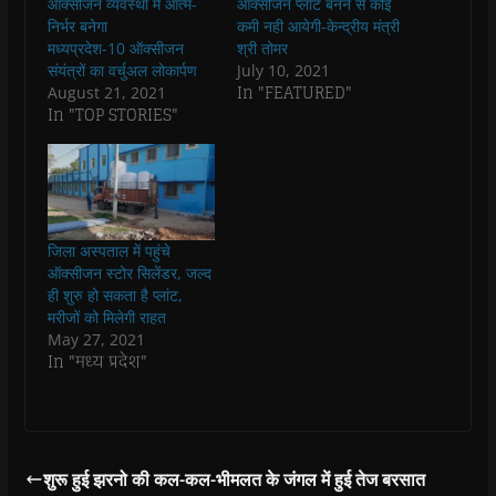
ऑक्सीजन व्यवस्था में आत्म-
ऑक्सीजन प्लांट बनने से कोई
o
A
e
r
n
a
o
p
r
a
n
f
निर्भर बनेगा
कमी नही आयेगी-केन्द्रीय मंत्री
k
p
(
m
e
r
मध्यप्रदेश-10 ऑक्सीजन
श्री तोमर
(
(
O
(
w
i
O
O
p
O
w
e
संयंत्रों का वर्चुअल लोकार्पण
July 10, 2021
p
p
e
p
i
n
In "FEATURED"
August 21, 2021
e
e
n
e
n
d
n
n
s
n
d
(
In "TOP STORIES"
s
s
i
s
o
O
i
i
n
i
w
p
n
n
n
n
)
e
n
n
e
n
n
e
e
w
e
s
w
w
w
w
i
w
w
i
w
n
i
i
n
i
n
n
n
d
n
e
जिला अस्पताल में पहुंचे
d
d
o
d
w
o
o
w
o
w
ऑक्सीजन स्टोर सिलेंडर, जल्द
w
w
)
w
i
ही शुरु हो सकता है प्लांट,
)
)
)
n
d
मरीजों को मिलेगी राहत
o
May 27, 2021
w
)
In "मध्य प्रदेश"
शुरू हुई झरनो की कल-कल-भीमलत के जंगल में हुई तेज बरसात