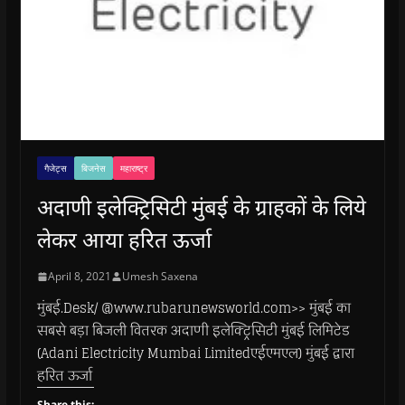
गैजेट्स
बिजनेस
महाराष्ट्र
अदाणी इलेक्ट्रिसिटी मुंबई के ग्राहकों के लिये
लेकर आया हरित ऊर्जा
April 8, 2021
Umesh Saxena
मुंबई.Desk/ @www.rubarunewsworld.com>> मुंबई का
सबसे बड़ा बिजली वितरक अदाणी इलेक्ट्रिसिटी मुंबई लिमिटेड
(Adani Electricity Mumbai Limitedएईएमएल) मुंबई द्वारा
हरित ऊर्जा
Share this: