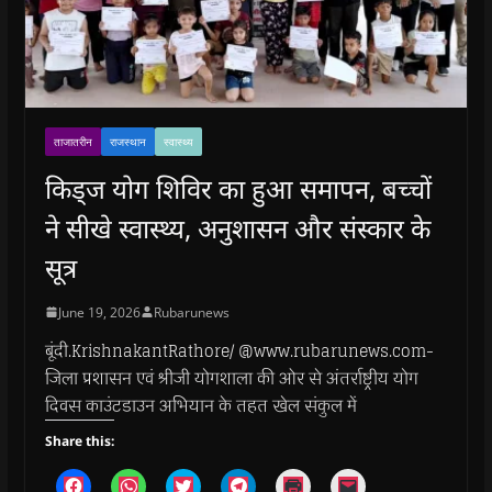
ताजातरीन
राजस्थान
स्वास्थ्य
किड्ज योग शिविर का हुआ समापन, बच्चों
ने सीखे स्वास्थ्य, अनुशासन और संस्कार के
सूत्र
June 19, 2026
Rubarunews
बूंदी.KrishnakantRathore/ @www.rubarunews.com-
जिला प्रशासन एवं श्रीजी योगशाला की ओर से अंतर्राष्ट्रीय योग
दिवस काउंटडाउन अभियान के तहत खेल संकुल में
Share this:
C
C
C
C
C
C